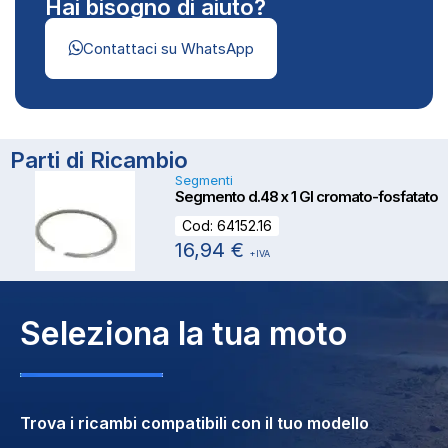
Hai bisogno di aiuto?
Contattaci su WhatsApp
Parti di Ricambio
Segmenti
Segmento d.48 x 1 GI cromato-fosfatato
Cod:
64152.16
16,94
€
+IVA
Seleziona la tua moto
Trova i ricambi compatibili con il tuo modello