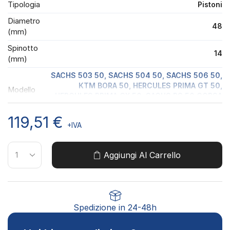
Tipologia
Pistoni
Diametro
48
(mm)
Spinotto
14
(mm)
SACHS 503 50, SACHS 504 50, SACHS 506 50,
KTM BORA 50, HERCULES PRIMA GT 50,
Modello
HERCULES PRIMA GX 50, SACHS RS 50 CORSA
Moto
CORTA, SACHS RS 50 CORSA LUNGA,
HERCULES SUPRA 50
119,51
€
+IVA
Aggiungi Al Carrello
Spedizione in 24-48h