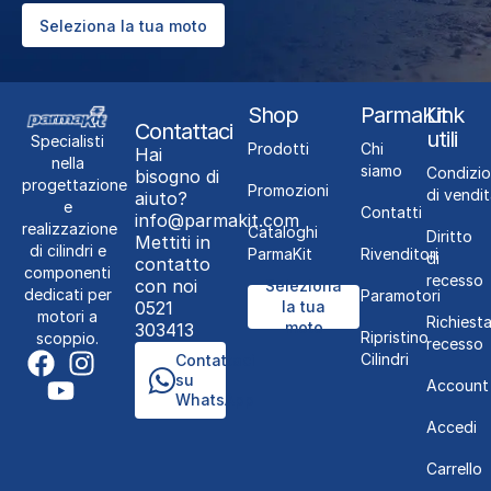
Seleziona la tua moto
Shop
ParmaKit
Link
Contattaci
utili
Specialisti
Prodotti
Chi
Hai
nella
siamo
Condizio
bisogno di
progettazione
Promozioni
di vendit
aiuto?
e
Contatti
info@parmakit.com
realizzazione
Cataloghi
Diritto
Mettiti in
di cilindri e
ParmaKit
Rivenditori
di
contatto
componenti
recesso
con noi
Seleziona
dedicati per
Paramotori
0521
la tua
motori a
Richiest
moto
303413
Ripristino
scoppio.
recesso
Cilindri
Contattaci
su
Account
WhatsApp
Accedi
Carrello