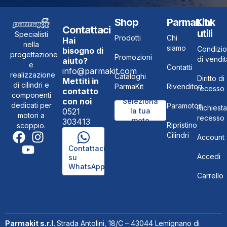
Shop
ParmaKit
Link
Contattaci
utili
Specialisti
Prodotti
Chi
Hai
nella
siamo
Condizio
bisogno di
progettazione
Promozioni
di vendit
aiuto?
e
Contatti
info@parmakit.com
realizzazione
Cataloghi
Diritto di
Mettiti in
di cilindri e
ParmaKit
Rivenditori
recesso
contatto
componenti
con noi
Seleziona
dedicati per
Paramotori
Richiesta
0521
la tua
motori a
recesso
moto
303413
Ripristino
scoppio.
Cilindri
Account
Contattaci
Accedi
su
WhatsApp
Carrello
Parmakit s.r.l.
Strada Antolini, 18/C – 43044 Lemignano di