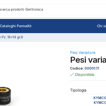
icerca prodotti
Elettronica
Cataloghi ParmaKit
Chi 
6 Pz. 18×14 gr.9
Pesi Variatore
Pesi vari
Codice:
00001.11
Disponibile
Tipologia
KYMCO 
KYMCO 