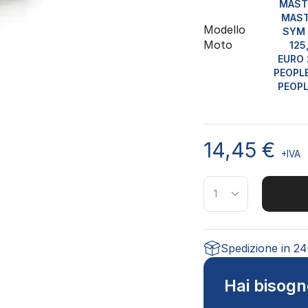
MASTE
MAST
Modello
SYM 
Moto
125
EURO 
PEOPLE
PEOPL
14,45
€
+IVA
Spedizione in 2
Hai bisogn