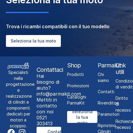
Trova i ricambi compatibili con il tuo modello
Seleziona la tua moto
Shop
ParmaKit
Link
Contattaci
utili
Specialisti
Prodotti
Chi
Hai
nella
siamo
Condizio
bisogno di
progettazione
Promozioni
di vendit
aiuto?
e
Contatti
info@parmakit.com
realizzazione
Cataloghi
Diritto
Mettiti in
di cilindri e
ParmaKit
Rivenditori
di
contatto
componenti
recesso
con noi
Seleziona
dedicati per
Paramotori
0521
la tua
motori a
Richiest
moto
303413
Ripristino
scoppio.
recesso
Cilindri
Contattaci