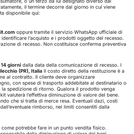
nsumatore, o un terzo da lui designato diverso dal
atamente, il termine decorre dal giorno in cui viene
ta disponibile qui:
it.com
oppure tramite il servizio WhatsApp ufficiale di
entificare l’acquisto e i prodotti oggetto del recesso.
iarazione di recesso. Non costituisce conferma preventiva
o
14 giorni
dalla data della comunicazione di recesso. I
ecchio (PR), Italia
Il costo diretto della restituzione è a
e al contratto. Il cliente deve organizzare
egno, con spese di trasporto addebitate al destinatario o
e la spedizione di ritorno. Qualora il prodotto venga
kit valuterà l’effettiva diminuzione di valore del bene.
do che si tratta di merce resa. Eventuali dazi, costi
ll’eventuale rimborso, nei limiti consentiti dalla
o, come potrebbe fare in un punto vendita fisico.
responsabile della diminuzione di valore dei beni