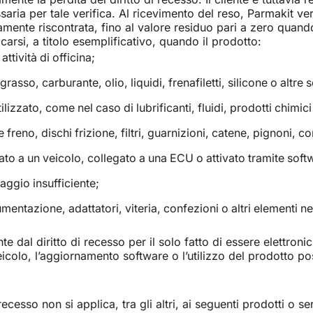
ia per tale verifica. Al ricevimento del reso, Parmakit veri
ivamente riscontrata, fino al valore residuo pari a zero qua
carsi, a titolo esemplificativo, quando il prodotto:
ttività di officina;
grasso, carburante, olio, liquidi, frenafiletti, silicone o altre
lizzato, come nel caso di lubrificanti, fluidi, prodotti chimic
ie freno, dischi frizione, filtri, guarnizioni, catene, pignoni, 
to a un veicolo, collegato a una ECU o attivato tramite soft
aggio insufficiente;
entazione, adattatori, viteria, confezioni o altri elementi nec
al diritto di recesso per il solo fatto di essere elettronici. 
icolo, l’aggiornamento software o l’utilizzo del prodotto p
recesso non si applica, tra gli altri, ai seguenti prodotti o ser