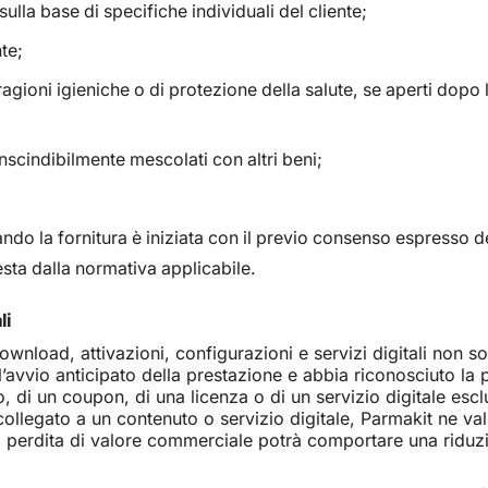
ulla base di specifiche individuali del cliente;
te;
er ragioni igieniche o di protezione della salute, se aperti dop
nscindibilmente mescolati con altri beni;
ndo la fornitura è iniziata con il previo consenso espresso del 
esta dalla normativa applicabile.
li
wnload, attivazioni, configurazioni e servizi digitali non son
’avvio anticipato della prestazione e abbia riconosciuto la p
ito, di un coupon, di una licenza o di un servizio digitale es
 collegato a un contenuto o servizio digitale, Parmakit ne val
perdita di valore commerciale potrà comportare una riduzio