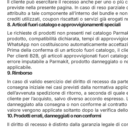
Il cliente può esercitare il recesso anche per uno o più c
previste nella presente pagina. In caso di reso parzial
attribuito a tale componente all’interno del bundle e no
crediti utilizzati, coupon riscattati o servizi già erogati 
8. Articoli fuori catalogo e approvvigionamenti speciali
Le richieste di prodotti non presenti nel catalogo Parmak
prodotto, compatibilità dichiarata, tempi di approvvigio
WhatsApp non costituiscono automaticamente accettazion
Prima della conferma di un articolo fuori catalogo, il cl
Per clienti B2B, gli articoli approvvigionati fuori catalog
errore imputabile a Parmakit, prodotto danneggiato o non 
applicabile.
9. Rimborso
In caso di valido esercizio del diritto di recesso da parte
consegna iniziale nei casi previsti dalla normativa appli
dell’avvenuta spedizione di ritorno, a seconda di quale 
cliente per l’acquisto, salvo diverso accordo espresso. L
danneggiato alla consegna o non conforme al contratto p
valore vengono applicate soltanto dopo la verifica dello s
10. Prodotti errati, danneggiati o non conformi
Il diritto di recesso è distinto dalla garanzia legale di