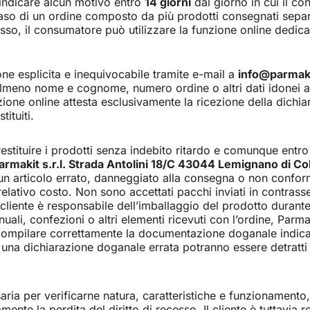
indicare alcun motivo entro
14 giorni
dal giorno in cui il co
 caso di un ordine composto da più prodotti consegnati separ
ecesso, il consumatore può utilizzare la funzione online dedica
one esplicita e inequivocabile tramite e-mail a
info@parmak
meno nome e cognome, numero ordine o altri dati idonei a id
zione online attesta esclusivamente la ricezione della dich
ituiti.
stituire i prodotti senza indebito ritardo e comunque entr
armakit s.r.l. Strada Antolini 18/C 43044 Lemignano di Coll
un articolo errato, danneggiato alla consegna o non conform
elativo costo. Non sono accettati pacchi inviati in contrass
Il cliente è responsabile dell’imballaggio del prodotto durant
nuali, confezioni o altri elementi ricevuti con l’ordine, Parma
e compilare correttamente la documentazione doganale indican
una dichiarazione doganale errata potranno essere detratti da
saria per verificarne natura, caratteristiche e funzionament
nte la perdita del diritto di recesso. Il cliente è tuttavia 