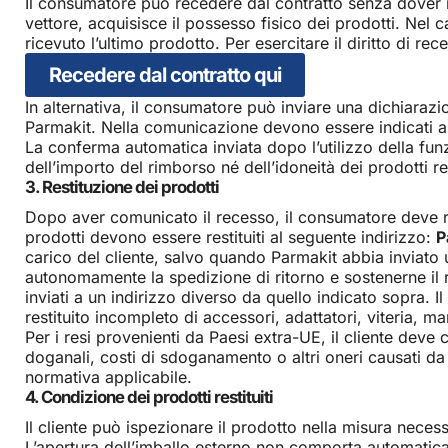
Il consumatore può recedere dal contratto senza dover 
vettore, acquisisce il possesso fisico dei prodotti. Nel
ricevuto l’ultimo prodotto. Per esercitare il diritto di r
Recedere dal contratto qui
In alternativa, il consumatore può inviare una dichiarazi
Parmakit. Nella comunicazione devono essere indicati al
La conferma automatica inviata dopo l’utilizzo della fun
dell’importo del rimborso né dell’idoneità dei prodotti rest
3. Restituzione dei prodotti
Dopo aver comunicato il recesso, il consumatore deve re
prodotti devono essere restituiti al seguente indirizzo:
P
carico del cliente, salvo quando Parmakit abbia inviato 
autonomamente la spedizione di ritorno e sostenerne il r
inviati a un indirizzo diverso da quello indicato sopra. 
restituito incompleto di accessori, adattatori, viteria, ma
Per i resi provenienti da Paesi extra-UE, il cliente dev
doganali, costi di sdoganamento o altri oneri causati da 
normativa applicabile.
4. Condizione dei prodotti restituiti
Il cliente può ispezionare il prodotto nella misura neces
L’apertura dell’imballo esterno non comporta automaticame