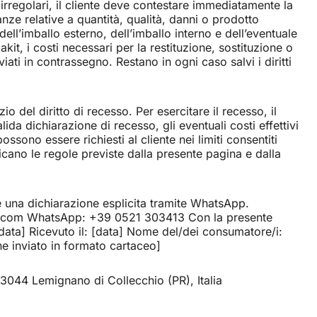
e irregolari, il cliente deve contestare immediatamente la
nze relative a quantità, qualità, danni o prodotto
ll’imballo esterno, dell’imballo interno e dell’eventuale
t, i costi necessari per la restituzione, sostituzione o
ati in contrassegno. Restano in ogni caso salvi i diritti
 del diritto di recesso. Per esercitare il recesso, il
ida dichiarazione di recesso, gli eventuali costi effettivi
ssono essere richiesti al cliente nei limiti consentiti
licano le regole previste dalla presente pagina e dalla
are una dichiarazione esplicita tramite WhatsApp.
kit.com WhatsApp: +39 0521 303413 Con la presente
 [data] Ricevuto il: [data] Nome del/dei consumatore/i:
ne inviato in formato cartaceo]
 43044 Lemignano di Collecchio (PR), Italia