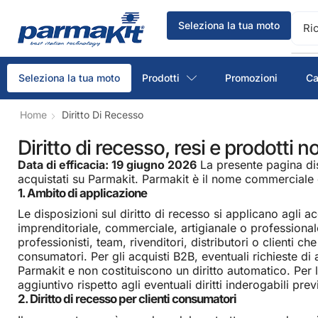
Seleziona la tua moto
Ri
Prodotti
Promozioni
Ca
Seleziona la tua moto
Home
Diritto Di Recesso
Diritto di recesso, resi e prodotti n
Data di efficacia: 19 giugno 2026
La presente pagina disc
acquistati su Parmakit. Parmakit è il nome commerciale
1. Ambito di applicazione
Le disposizioni sul diritto di recesso si applicano agli a
imprenditoriale, commerciale, artigianale o professionale,
professionisti, team, rivenditori, distributori o clienti 
consumatori. Per gli acquisti B2B, eventuali richieste d
Parmakit e non costituiscono un diritto automatico. Per 
aggiuntivo rispetto agli eventuali diritti inderogabili prev
2. Diritto di recesso per clienti consumatori