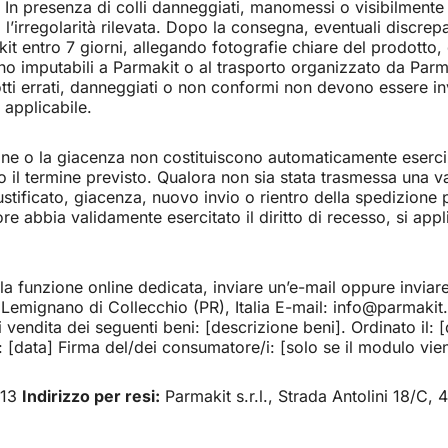
uti. In presenza di colli danneggiati, manomessi o visibilment
l’irregolarità rilevata. Dopo la consegna, eventuali discrepa
 entro 7 giorni, allegando fotografie chiare del prodotto, de
o imputabili a Parmakit o al trasporto organizzato da Parmaki
tti errati, danneggiati o non conformi non devono essere invi
 applicabile.
ione o la giacenza non costituiscono automaticamente esercizio
 il termine previsto. Qualora non sia stata trasmessa una val
ustificato, giacenza, nuovo invio o rientro della spedizione po
re abbia validamente esercitato il diritto di recesso, si app
re la funzione online dedicata, inviare un’e-mail oppure invi
44 Lemignano di Collecchio (PR), Italia E-mail: info@parma
i vendita dei seguenti beni: [descrizione beni]. Ordinato il:
: [data] Firma del/dei consumatore/i: [solo se il modulo vie
413
Indirizzo per resi:
Parmakit s.r.l., Strada Antolini 18/C,