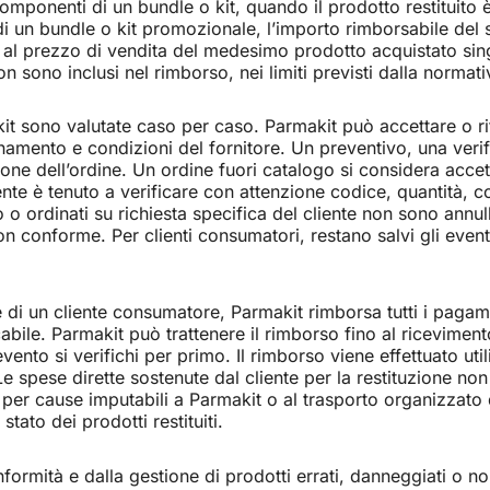
omponenti di un bundle o kit, quando il prodotto restituito è
e di un bundle o kit promozionale, l’importo rimborsabile de
n al prezzo di vendita del medesimo prodotto acquistato sing
non sono inclusi nel rimborso, nei limiti previsti dalla normat
it sono valutate caso per caso. Parmakit può accettare o rifiu
namento e condizioni del fornitore. Un preventivo, una verif
e dell’ordine. Un ordine fuori catalogo si considera accet
iente è tenuto a verificare con attenzione codice, quantità,
o o ordinati su richiesta specifica del cliente non sono annull
conforme. Per clienti consumatori, restano salvi gli eventual
 di un cliente consumatore, Parmakit rimborsa tutti i pagamenti 
cabile. Parmakit può trattenere il rimborso fino al ricevimen
evento si verifichi per primo. Il rimborso viene effettuato 
e spese dirette sostenute dal cliente per la restituzione non
er cause imputabili a Parmakit o al trasporto organizzato d
tato dei prodotti restituiti.
 conformità e dalla gestione di prodotti errati, danneggiati o