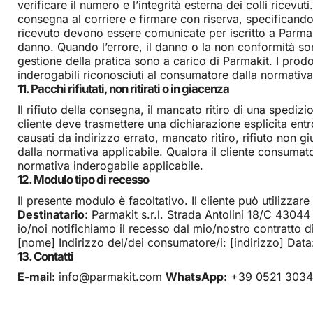
verificare il numero e l’integrità esterna dei colli ricev
consegna al corriere e firmare con riserva, specificando 
ricevuto devono essere comunicate per iscritto a Parmakit
danno. Quando l’errore, il danno o la non conformità son
gestione della pratica sono a carico di Parmakit. I prodo
inderogabili riconosciuti al consumatore dalla normativa
11. Pacchi rifiutati, non ritirati o in giacenza
Il rifiuto della consegna, il mancato ritiro di una spediz
cliente deve trasmettere una dichiarazione esplicita entro
causati da indirizzo errato, mancato ritiro, rifiuto non gi
dalla normativa applicabile. Qualora il cliente consumato
normativa inderogabile applicabile.
12. Modulo tipo di recesso
Il presente modulo è facoltativo. Il cliente può utilizza
Destinatario:
Parmakit s.r.l. Strada Antolini 18/C 430
io/noi notifichiamo il recesso dal mio/nostro contratto d
[nome] Indirizzo del/dei consumatore/i: [indirizzo] Data
13. Contatti
E-mail:
info@parmakit.com
WhatsApp:
+39 0521 303