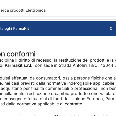
cerca prodotti
Accensione
taloghi ParmaKit
Chi
on conformi​
iplina il diritto di recesso, la restituzione dei prodotti e l
 di
Parmakit s.r.l.
, con sede in Strada Antolini 18/C, 43044 L
cquisti effettuati da consumatori, ossia persone fisiche che ac
 nei casi previsti dalla normativa inderogabile applicabile al
che acquistano per finalità commerciali o professionali non ben
i annullamento, restituzione o cambio prodotto sono valutate
le consegne effettuate al di fuori dell’Unione Europea, Par
isti dalla normativa applicabile al contratto.