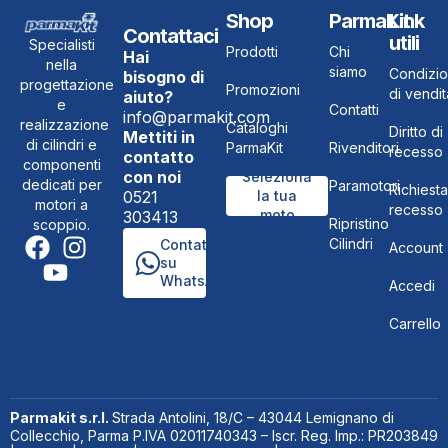
Shop
ParmaKit
Link
Contattaci
utili
Specialisti
Prodotti
Chi
Hai
nella
siamo
Condizio
bisogno di
progettazione
Promozioni
di vendit
aiuto?
e
Contatti
info@parmakit.com
realizzazione
Cataloghi
Diritto di
Mettiti in
di cilindri e
ParmaKit
Rivenditori
recesso
contatto
componenti
con noi
Seleziona
dedicati per
Paramotori
Richiesta
0521
la tua
motori a
recesso
moto
303413
Ripristino
scoppio.
Cilindri
Contattaci
Account
su
WhatsApp
Accedi
Carrello
Parmakit s.r.l.
Strada Antolini, 18/C – 43044 Lemignano di
Collecchio, Parma P.IVA 02011740343 – Iscr. Reg. Imp.: PR203849