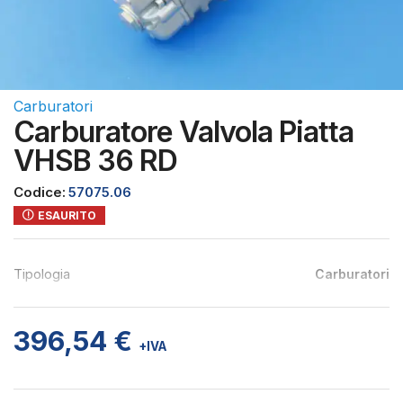
Carburatori
Carburatore Valvola Piatta
VHSB 36 RD
Codice:
57075.06
ESAURITO
Tipologia
Carburatori
396,54
€
+IVA