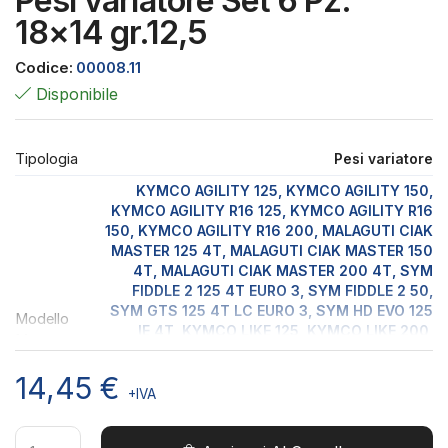
Pesi variatore Set 6 Pz.
18×14 gr.12,5
Codice:
00008.11
Disponibile
Tipologia
Pesi variatore
KYMCO AGILITY 125, KYMCO AGILITY 150,
KYMCO AGILITY R16 125, KYMCO AGILITY R16
150, KYMCO AGILITY R16 200, MALAGUTI CIAK
MASTER 125 4T, MALAGUTI CIAK MASTER 150
4T, MALAGUTI CIAK MASTER 200 4T, SYM
FIDDLE 2 125 4T EURO 3, SYM FIDDLE 2 50,
SYM GTS 125 4T LC EURO 3, SYM HD EVO 125
Modello
IE 4T, KYMCO LIKE 125, KYMCO LIKE 200,
Moto
KYMCO PEOPLE 125, KYMCO PEOPLE 125 EURO
2, KYMCO PEOPLE 150, KYMCO PEOPLE 150
14,45
€
EURO 2, KYMCO PEOPLE 250, KYMCO PEOPLE
+IVA
S 125, KYMCO PEOPLE S 150, KYMCO PEOPLE
S 200, SYM SIMPHONY S 125 4T EURO3,