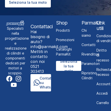
Seleziona la tua moto
Shop
ParmaKit
Link
Contattaci
utili
Specialisti
Prodotti
Chi
Hai
nella
siamo
Condizio
bisogno di
progettazione
Promozioni
di vendit
aiuto?
e
Contatti
info@parmakit.com
realizzazione
Cataloghi
Diritto
Mettiti in
di cilindri e
ParmaKit
Rivenditori
di
contatto
componenti
recesso
con noi
Seleziona
dedicati per
Paramotori
0521
la tua
motori a
Richiest
moto
303413
Ripristino
scoppio.
recesso
Cilindri
Contattaci
su
Account
WhatsApp
Accedi
Carrello