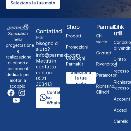
Seleziona la tua moto
Shop
ParmaKit
Link
Contattaci
utili
Specialisti
Prodotti
Chi
Hai
nella
siamo
Condizio
bisogno di
progettazione
Promozioni
di vendit
aiuto?
e
Contatti
info@parmakit.com
realizzazione
Cataloghi
Diritto
Mettiti in
di cilindri e
ParmaKit
Rivenditori
di
contatto
componenti
recesso
con noi
Seleziona
dedicati per
Paramotori
0521
la tua
motori a
Richiest
moto
303413
Ripristino
scoppio.
recesso
Cilindri
Contattaci
su
Account
WhatsApp
Accedi
Carrello