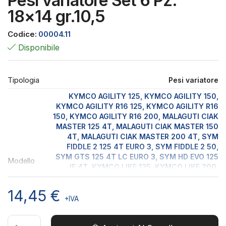
Pesi variatore Set 6 Pz.
18×14 gr.10,5
Codice:
00004.11
Disponibile
Tipologia
Pesi variatore
KYMCO AGILITY 125, KYMCO AGILITY 150,
KYMCO AGILITY R16 125, KYMCO AGILITY R16
150, KYMCO AGILITY R16 200, MALAGUTI CIAK
MASTER 125 4T, MALAGUTI CIAK MASTER 150
4T, MALAGUTI CIAK MASTER 200 4T, SYM
FIDDLE 2 125 4T EURO 3, SYM FIDDLE 2 50,
SYM GTS 125 4T LC EURO 3, SYM HD EVO 125
Modello
IE 4T, KYMCO LIKE 125, KYMCO LIKE 200,
Moto
KYMCO PEOPLE 125, KYMCO PEOPLE 125 EURO
2, KYMCO PEOPLE 150, KYMCO PEOPLE 150
14,45
€
EURO 2, KYMCO PEOPLE 250, KYMCO PEOPLE
+IVA
S 125, KYMCO PEOPLE S 150, KYMCO PEOPLE
S 200, SYM SIMPHONY S 125 4T EURO3,