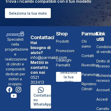
Trova i ricambi compatibili con il tuo modello
Seleziona la tua moto
Shop
ParmaKit
Link
Contattaci
utili
Specialisti
Prodotti
Chi
Hai
nella
siamo
Condizio
bisogno di
progettazione
Promozioni
di vendit
aiuto?
e
Contatti
info@parmakit.com
realizzazione
Cataloghi
Diritto di
Mettiti in
di cilindri e
ParmaKit
Rivenditori
recesso
contatto
componenti
con noi
Seleziona
dedicati per
Paramotori
Richiesta
0521
la tua
motori a
recesso
moto
303413
Ripristino
scoppio.
Cilindri
Account
Contattaci
Accedi
su
WhatsApp
Carrello