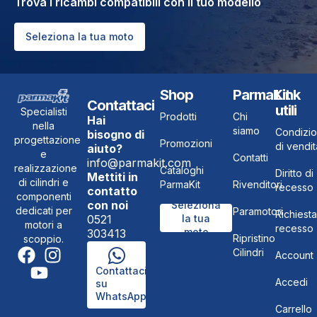
Trova i ricambi compatibili con il tuo modello
Seleziona la tua moto
Shop
ParmaKit
Link
Contattaci
utili
Specialisti
Prodotti
Chi
Hai
nella
siamo
Condizio
bisogno di
progettazione
Promozioni
di vendit
aiuto?
e
Contatti
info@parmakit.com
realizzazione
Cataloghi
Diritto di
Mettiti in
di cilindri e
ParmaKit
Rivenditori
recesso
contatto
componenti
con noi
Seleziona
dedicati per
Paramotori
Richiesta
0521
la tua
motori a
recesso
moto
303413
Ripristino
scoppio.
Cilindri
Account
Contattaci
Accedi
su
WhatsApp
Carrello