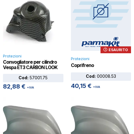
ESAURITO
Protezioni
Protezioni
Convogliatore per cilindro
Coprifreno
Vespa ET3 CARBON LOOK
Cod:
00008.53
Cod:
57001.75
40,15
€
82,88
€
+IVA
+IVA