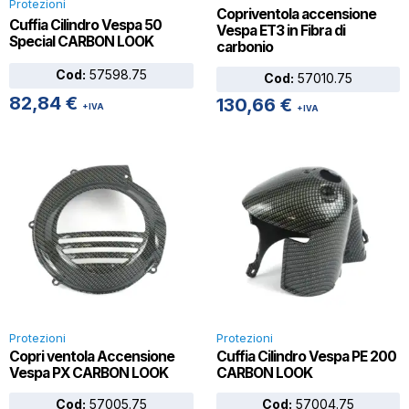
Protezioni
Copriventola accensione
Cuffia Cilindro Vespa 50
Vespa ET3 in Fibra di
Special CARBON LOOK
carbonio
Cod:
57598.75
Cod:
57010.75
82,84
€
130,66
€
+IVA
+IVA
Protezioni
Protezioni
Copri ventola Accensione
Cuffia Cilindro Vespa PE 200
Vespa PX CARBON LOOK
CARBON LOOK
Cod:
57005.75
Cod:
57004.75