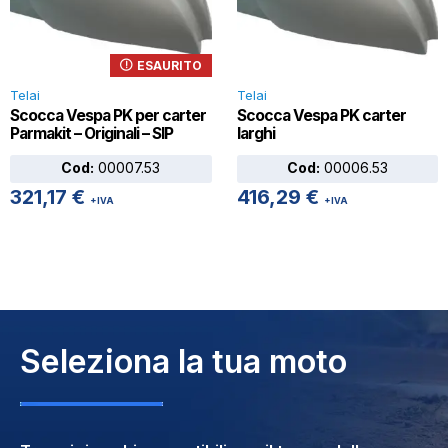
ESAURITO
Telai
Telai
Scocca Vespa PK per carter
Scocca Vespa PK carter
Parmakit – Originali – SIP
larghi
Cod:
00007.53
Cod:
00006.53
321,17
€
416,29
€
+IVA
+IVA
Seleziona la tua moto