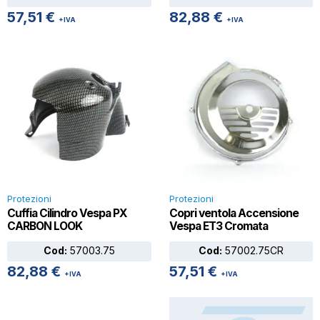
57,51
€
82,88
€
+IVA
+IVA
Protezioni
Protezioni
Cuffia Cilindro Vespa PX
Copri ventola Accensione
CARBON LOOK
Vespa ET3 Cromata
Cod:
57003.75
Cod:
57002.75CR
82,88
€
57,51
€
+IVA
+IVA