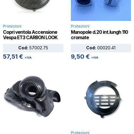
Protezioni
Protezioni
Copri ventola Accensione
Manopole d.20 int.lungh 110
Vespa ET3 CARBON LOOK
cromate
Cod:
57002.75
Cod:
00020.41
57,51
€
9,50
€
+IVA
+IVA
Protezioni