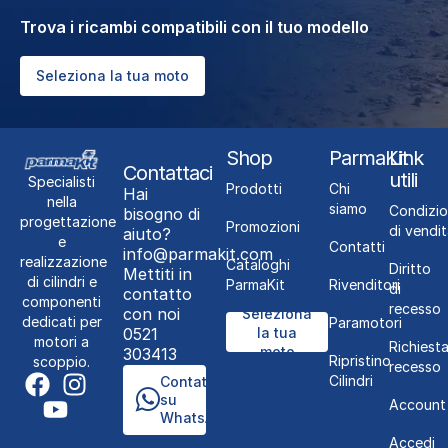
Trova i ricambi compatibili con il tuo modello
Seleziona la tua moto
Shop
ParmaKit
Link
Contattaci
utili
Specialisti
Prodotti
Chi
Hai
nella
siamo
Condizio
bisogno di
progettazione
Promozioni
di vendit
aiuto?
e
Contatti
info@parmakit.com
realizzazione
Cataloghi
Diritto
Mettiti in
di cilindri e
ParmaKit
Rivenditori
di
contatto
componenti
recesso
con noi
Seleziona
dedicati per
Paramotori
0521
la tua
motori a
Richiest
moto
303413
Ripristino
scoppio.
recesso
Cilindri
Contattaci
su
Account
WhatsApp
Accedi