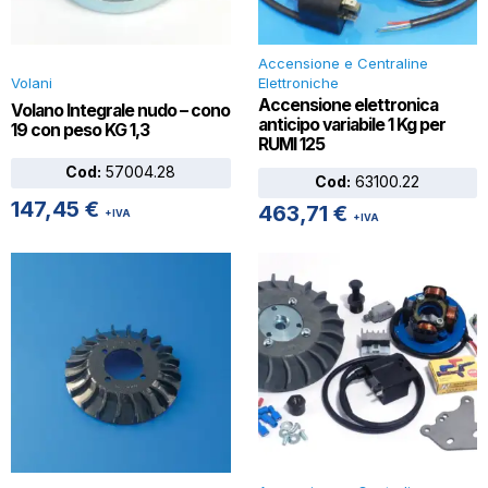
Accensione e Centraline
Volani
Elettroniche
Accensione elettronica
Volano Integrale nudo – cono
anticipo variabile 1 Kg per
19 con peso KG 1,3
RUMI 125
Cod:
57004.28
Cod:
63100.22
147,45
€
463,71
€
+IVA
+IVA