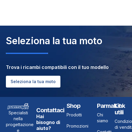
Seleziona la tua moto
Trova i ricambi compatibili con il tuo modello
Seleziona la tua moto
Shop
ParmaKit
Link
Contattaci
utili
Specialisti
Prodotti
Chi
Hai
nella
siamo
Condizio
bisogno di
progettazione
Promozioni
di vendit
aiuto?
e
Contatti