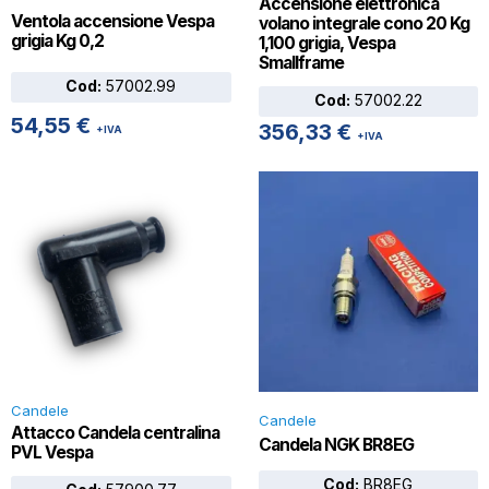
Accensione elettronica
Ventola accensione Vespa
volano integrale cono 20 Kg
grigia Kg 0,2
1,100 grigia, Vespa
Smallframe
Cod:
57002.99
Cod:
57002.22
54,55
€
356,33
€
+IVA
+IVA
Candele
Candele
Attacco Candela centralina
Candela NGK BR8EG
PVL Vespa
Cod:
BR8EG