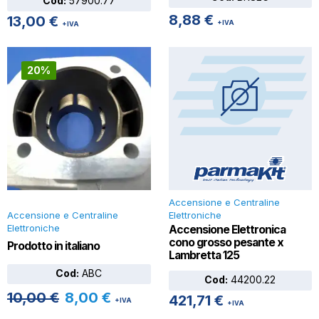
Cod:
57900.77
8,88
€
13,00
€
+IVA
+IVA
20%
Accensione e Centraline
Accensione e Centraline
Elettroniche
Elettroniche
Accensione Elettronica
cono grosso pesante x
Prodotto in italiano
Lambretta 125
Cod:
ABC
Cod:
44200.22
10,00
€
8,00
€
421,71
€
+IVA
+IVA