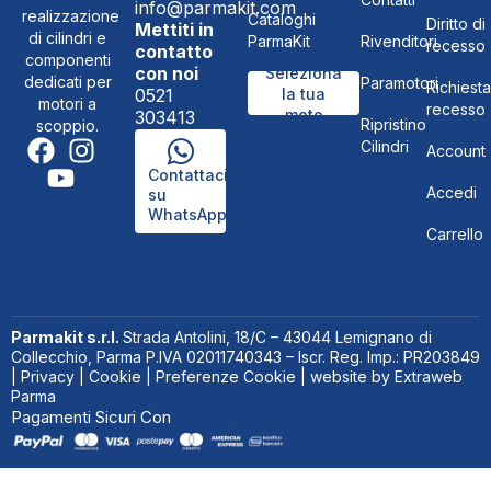
info@parmakit.com
realizzazione
Cataloghi
Diritto di
Mettiti in
di cilindri e
ParmaKit
Rivenditori
recesso
contatto
componenti
con noi
Seleziona
dedicati per
Paramotori
Richiesta
0521
la tua
motori a
recesso
moto
303413
Ripristino
scoppio.
Cilindri
Account
Contattaci
Accedi
su
WhatsApp
Carrello
Parmakit s.r.l.
Strada Antolini, 18/C – 43044 Lemignano di
Collecchio, Parma P.IVA 02011740343 – Iscr. Reg. Imp.: PR203849
|
Privacy
|
Cookie
|
Preferenze Cookie
| website by
Extraweb
Parma
Pagamenti Sicuri Con