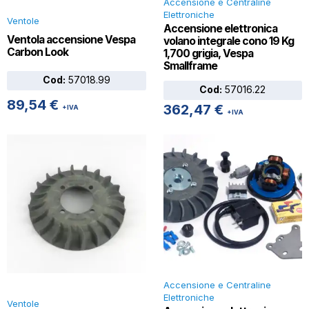
Accensione e Centraline
Elettroniche
Ventole
Accensione elettronica
Ventola accensione Vespa
volano integrale cono 19 Kg
Carbon Look
1,700 grigia, Vespa
Smallframe
Cod:
57018.99
Cod:
57016.22
89,54
€
362,47
€
+IVA
+IVA
Accensione e Centraline
Elettroniche
Ventole