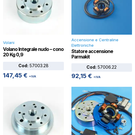
Accensione e Centraline
Volani
Elettroniche
Volano Integrale nudo – cono
Statore accensione
20 Kg 0,9
Parmakit
Cod:
57003.28
Cod:
57006.22
147,45
€
92,15
€
+IVA
+IVA