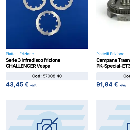
Piattelli Frizione
Piattelli Frizione
Serie 3 Infradisco frizione
Campana Trasm
CHALLENGER Vespa
PK-Special-ET
Cod:
57008.40
Co
43,45
€
91,94
€
+IVA
+IVA