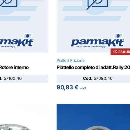
ESAUR
Piattelli Frizione
Rotore interno
Piattello completo di adatt.Rally 2
d:
57100.40
Cod:
57090.40
90,83
€
+IVA