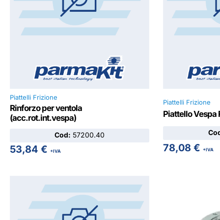
Piattelli Frizione
Piattelli Frizione
Rinforzo per ventola
Piattello Vespa 
(acc.rot.int.vespa)
Co
Cod:
57200.40
78,08
€
53,84
€
+IVA
+IVA