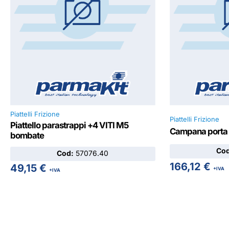
Piattelli Frizione
Piattelli Frizione
Piattello parastrappi +4 VITI M5
Campana porta f
bombate
Co
Cod:
57076.40
166,12
€
49,15
€
+IVA
+IVA