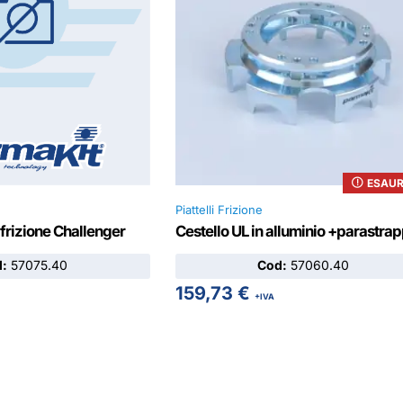
ESAUR
Piattelli Frizione
rizione Challenger
Cestello UL in alluminio +parastrap
d:
57075.40
Cod:
57060.40
159,73
€
+IVA