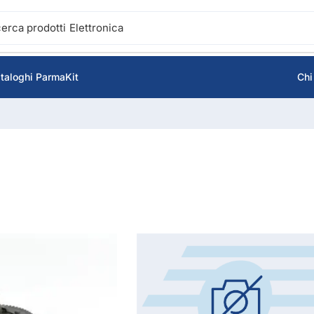
cerca prodotti
Accensione
taloghi ParmaKit
Chi