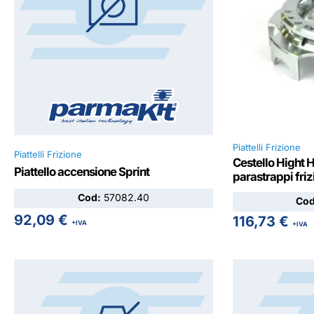
Piattelli Frizione
Piattelli Frizione
Cestello Hight 
Piattello accensione Sprint
parastrappi fr
Cod:
57082.40
Cod
92,09
€
116,73
€
+IVA
+IVA