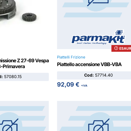
ESAUR
Piattelli Frizione
issione Z 27-69 Vespa
Piattello accensione VBB-VBA
3-Primavera
Cod:
57714.40
d:
57080.15
92,09
€
+IVA