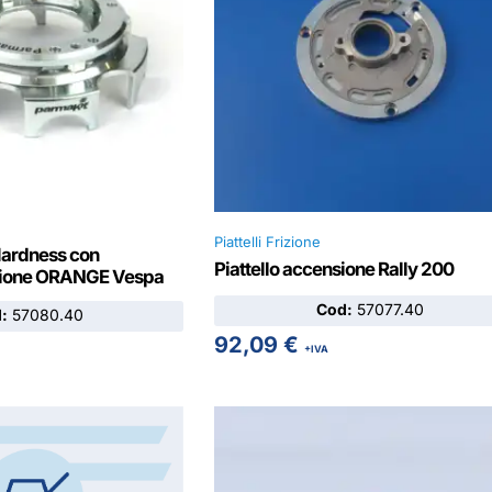
Piattelli Frizione
Hardness con
Piattello accensione Rally 200
izione ORANGE Vespa
Cod:
57077.40
:
57080.40
92,09
€
+IVA