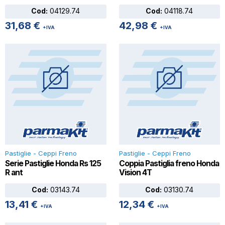
Cod:
04129.74
Cod:
04118.74
31,68
€
42,98
€
+IVA
+IVA
Pastiglie - Ceppi Freno
Pastiglie - Ceppi Freno
Serie Pastiglie Honda Rs 125
Coppia Pastiglia freno Honda
R ant
Vision 4T
Cod:
03143.74
Cod:
03130.74
13,41
€
12,34
€
+IVA
+IVA