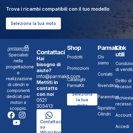
Trova i ricambi compatibili con il tuo modello
Seleziona la tua moto
Shop
ParmaKit
Link
Contattaci
utili
Specialisti
Prodotti
Chi
Hai
nella
siamo
Condizio
bisogno di
progettazione
Promozioni
di vendit
aiuto?
e
Contatti
info@parmakit.com
realizzazione
Cataloghi
Diritto di
Mettiti in
di cilindri e
ParmaKit
Rivenditori
recesso
contatto
componenti
con noi
Seleziona
dedicati per
Paramotori
Richiesta
0521
la tua
motori a
recesso
moto
303413
Ripristino
scoppio.
Cilindri
Account
Contattaci
Accedi
su
WhatsApp