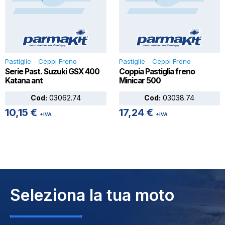
Pastiglie - Ceppi Freno
Pastiglie - Ceppi Freno
Serie Past. Suzuki GSX 400
Coppia Pastiglia freno
Katana ant
Minicar 500
Cod:
03062.74
Cod:
03038.74
10,15
€
17,24
€
+IVA
+IVA
Seleziona la tua moto