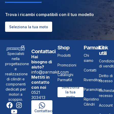
Trova i ricambi compatibili con il tuo modello
Seleziona la tua moto
Shop
ParmaKit
Link
Contattaci
utili
Specialisti
Prodotti
Chi
Hai
nella
siamo
Condizio
bisogno di
progettazione
Promozioni
di vendit
aiuto?
e
Contatti
info@parmakit.com
realizzazione
Cataloghi
Diritto di
Mettiti in
di cilindri e
ParmaKit
Rivenditori
recesso
contatto
componenti
con noi
Seleziona
dedicati per
Paramotori
Richiesta
0521
la tua
motori a
recesso
moto
303413
Ripristino
scoppio.
Cilindri
Account
Contattaci