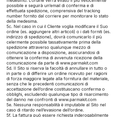
medesimo. L’ordine verrà evaso il più velocemente
possibile e seguirà un’email di conferma e di
effettuata spedizione, comprensiva del tracking
number fornito dal corriere per monitorare lo stato
della medesima.
5c. Nel caso in cui il Cliente voglia modificare il Suo
ordine (es. aggiungere altri articoli) o i dati forniti (es.
indirizzo di spedizione), dovrà comunicarlo il più
celermente possibile tassativamente prima della
spedizione attraverso qualunque mezzo di
comunicazione a disposizione, assicurandosi di
ottenere la conferma di avvenuta ricezione della
comunicazione da parte di www.parmakit.com
5d. Il Sito si riserva la facoltà di annullare in tutto o
in parte o di differire un ordine ricevuto per ragioni
di forza maggiore legate alla fornitura del materiale,
senza che le precedenti comunicazioni di
accettazione dell’ordine costituiscano conferma o
obblighi, escludendo qualunque tipo di risarcimento
del danno nei confronti di www.parmakit.com
5e. Nessuna responsabilità è imputabile al Sito nel
caso di ritardo nell’evasione dell’ordine.
5f. La fattura può essere richiesta inderogabilmente