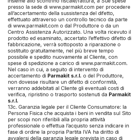
insieme allo scontrino fiscale/fattura, a Sue spese
presso la sede di www.parmakit.com per procedere
all’accertamento della sussistenza del difetto,
effettuato attraverso un controllo tecnico da parte
di www.parmakit.com o dal Produttore o da un
Centro Assistenza Autorizzato. Una volta ricevuto il
prodotto ed esaminato, accertato l’effettivo difetto di
fabbricazione, verrà sottoposto a riparazione o
sostituito gratuitamente, nel più breve tempo
possibile e spedito nuovamente al Cliente, con
spese di spedizione a carico di www.parmakit.com.
Nel caso in cui, a seguito di intervento di
accertamento di
Parmakit s.r.l.
o del Produttore,
non dovesse risultare un difetto di conformità,
verranno addebitati al Cliente gli eventuali costi di
verifica, ripristino o trasporto sostenuti da
Parmakit
s.r.l.
13c. Garanzia legale per il Cliente Consumatore: la
Persona Fisica che acquista i beni in vendita sul Sito
per scopi non riferibili alla propria attività
professionale o effettua l’acquisto senza indicare in
fase di ordine la propria Partita IVA ha diritto di
avvalersi della garanzia legale prevista in caso di