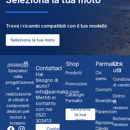
Trova i ricambi compatibili con il tuo modello
Seleziona la tua moto
Shop
ParmaKit
Link
Contattaci
utili
Specialisti
Prodotti
Chi
Hai
nella
siamo
Condizio
bisogno di
progettazione
Promozioni
di vendit
aiuto?
e
Contatti
info@parmakit.com
realizzazione
Cataloghi
Diritto
Mettiti in
di cilindri e
ParmaKit
Rivenditori
di
contatto
componenti
recesso
con noi
Seleziona
dedicati per
Paramotori
0521
la tua
motori a
Richiest
moto
303413
Ripristino
scoppio.
recesso
Cilindri
Contattaci