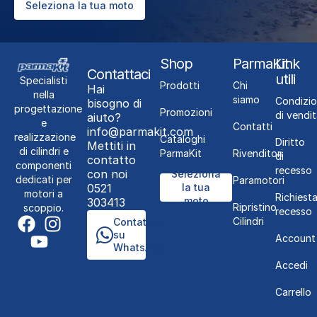
Seleziona la tua moto
Shop
ParmaKit
Link
Contattaci
utili
Specialisti
Prodotti
Chi
Hai
nella
siamo
Condizio
bisogno di
progettazione
Promozioni
di vendit
aiuto?
e
Contatti
info@parmakit.com
realizzazione
Cataloghi
Diritto
Mettiti in
di cilindri e
ParmaKit
Rivenditori
di
contatto
componenti
recesso
con noi
Seleziona
dedicati per
Paramotori
0521
la tua
motori a
Richiest
moto
303413
Ripristino
scoppio.
recesso
Cilindri
Contattaci
su
Account
WhatsApp
Accedi
Carrello