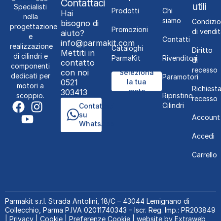
Contattaci
utili
Specialisti
Prodotti
Chi
Hai
nella
siamo
Condizio
bisogno di
progettazione
Promozioni
di vendit
aiuto?
e
Contatti
info@parmakit.com
realizzazione
Cataloghi
Diritto
Mettiti in
di cilindri e
ParmaKit
Rivenditori
di
contatto
componenti
recesso
con noi
Seleziona
dedicati per
Paramotori
0521
la tua
motori a
Richiest
moto
303413
Ripristino
scoppio.
recesso
Cilindri
Contattaci
su
Account
WhatsApp
Accedi
Carrello
Parmakit s.r.l.
Strada Antolini, 18/C – 43044 Lemignano di
Collecchio, Parma P.IVA 02011740343 – Iscr. Reg. Imp.: PR203849
|
Privacy
|
Cookie
|
Preferenze Cookie
| website by
Extraweb