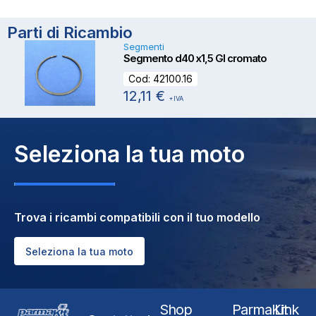
ESAURITO
Parti di Ricambio
Segmenti
Segmento d40 x1,5 GI cromato
Cod:
42100.16
12,11
€
+IVA
Seleziona la tua moto
Trova i ricambi compatibili con il tuo modello
Seleziona la tua moto
Shop
ParmaKit
Link