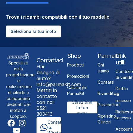
Trova i ricambi compatibili con il tuo modello
Seleziona la tua moto
Shop
ParmaKit
Link
Contattaci
utili
Specialisti
Prodotti
Chi
Hai
nella
siamo
Condizio
bisogno di
progettazione
Promozioni
di vendit
aiuto?
e
Contatti
info@parmakit.com
realizzazione
Cataloghi
Diritto
Mettiti in
di cilindri e
ParmaKit
Rivenditori
di
contatto
componenti
recesso
con noi
Seleziona
dedicati per
Paramotori
0521
la tua
motori a
Richiest
moto
303413
Ripristino
scoppio.
recesso
Cilindri
Contattaci
su
Account
WhatsApp