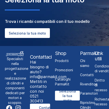
Trova i ricambi compatibili con il tuo modello
Seleziona la tua moto
Shop
ParmaKit
Link
Contattaci
utili
Specialisti
Prodotti
Chi
Hai
nella
siamo
Condizio
bisogno di
progettazione
Promozioni
di vendit
aiuto?
e
Contatti
info@parmakit.com
realizzazione
Cataloghi
Diritto
Mettiti in
di cilindri e
ParmaKit
Rivenditori
di
contatto
componenti
recesso
con noi
Seleziona
dedicati per
Paramotori
0521
la tua
motori a
Richiest
moto
303413
Ripristino
scoppio.
recesso
Cilindri
Contattaci