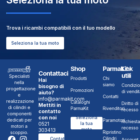
Trova i ricambi compatibili con il tuo modello
Seleziona la tua moto
Shop
ParmaKit
Link
Contattaci
utili
Specialisti
Prodotti
Chi
Hai
nella
siamo
Condizio
bisogno di
progettazione
Promozioni
di vendit
aiuto?
e
Contatti
info@parmakit.com
realizzazione
Cataloghi
Diritto di
Mettiti in
di cilindri e
ParmaKit
Rivenditori
recesso
contatto
componenti
con noi
Seleziona
dedicati per
Paramotori
Richiesta
0521
la tua
motori a
recesso
moto
303413
Ripristino
scoppio.
Cilindri
Contattaci
Account