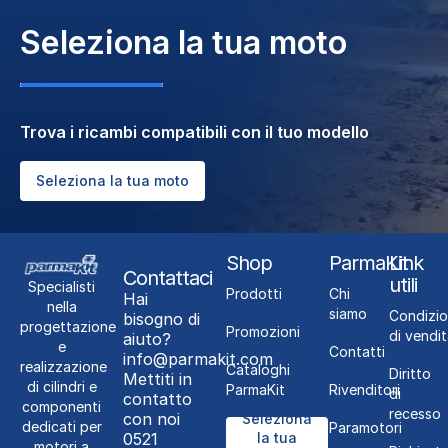
LEONARDO 300 4T, BENELLI NAKED 50,
BENELLI NAMUR 50, BENELLI PEPE 50, ITALJET
Seleziona la tua moto
Pista 50 2T, BETA QUADRA 50, APRILIA RALLY
50 2T, APRILIA RALLY 50 LC 2T, APRILIA RED
ROSE 125, APRILIA REPLICA 50 LC 2T, APRILIA
SCARABEO 50 2T, APRILIA SCARABEO 50 DELUX
2T, APRILIA SONIC 50 2T, APRILIA SONIC 50 LC
Trova i ricambi compatibili con il tuo modello
2T, APRILIA SR 50 2T, APRILIA SR 50
NETSCAPER LC 2T, APRILIA SR 50 R FACTORY
Seleziona la tua moto
2T, APRILIA SR 50 RACING LC 2T, APRILIA SR
50 WWW 2T, APRILIA STEALTH 50 LC 2T, BETA
TEMPO 50, ITALJET YANKEE 50 2T
Shop
ParmaKit
Link
Contattaci
utili
Specialisti
Prodotti
Chi
Hai
nella
siamo
Condizio
bisogno di
progettazione
Promozioni
di vendit
aiuto?
e
Contatti
info@parmakit.com
realizzazione
Cataloghi
Diritto
Mettiti in
di cilindri e
ParmaKit
Rivenditori
di
contatto
componenti
recesso
con noi
Seleziona
dedicati per
Paramotori
0521
la tua
motori a