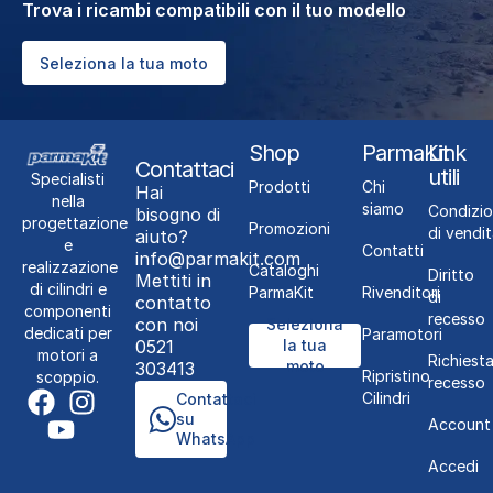
Trova i ricambi compatibili con il tuo modello
Seleziona la tua moto
Shop
ParmaKit
Link
Contattaci
utili
Specialisti
Prodotti
Chi
Hai
nella
siamo
Condizio
bisogno di
progettazione
Promozioni
di vendit
aiuto?
e
Contatti
info@parmakit.com
realizzazione
Cataloghi
Diritto
Mettiti in
di cilindri e
ParmaKit
Rivenditori
di
contatto
componenti
recesso
con noi
Seleziona
dedicati per
Paramotori
0521
la tua
motori a
Richiest
moto
303413
Ripristino
scoppio.
recesso
Cilindri
Contattaci
su
Account
WhatsApp
Accedi