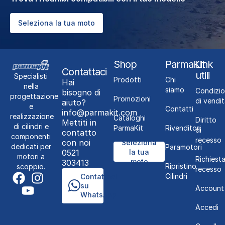
Seleziona la tua moto
Shop
ParmaKit
Link
Contattaci
utili
Specialisti
Prodotti
Chi
Hai
nella
siamo
Condizio
bisogno di
progettazione
Promozioni
di vendit
aiuto?
e
Contatti
info@parmakit.com
realizzazione
Cataloghi
Diritto
Mettiti in
di cilindri e
ParmaKit
Rivenditori
di
contatto
componenti
recesso
con noi
Seleziona
dedicati per
Paramotori
0521
la tua
motori a
Richiest
moto
303413
Ripristino
scoppio.
recesso
Cilindri
Contattaci
su
Account
WhatsApp
Accedi