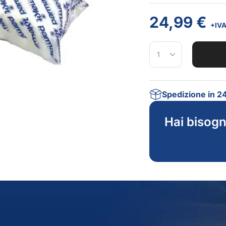
24,99
€
+IV
Spedizione in 2
Hai bisogn