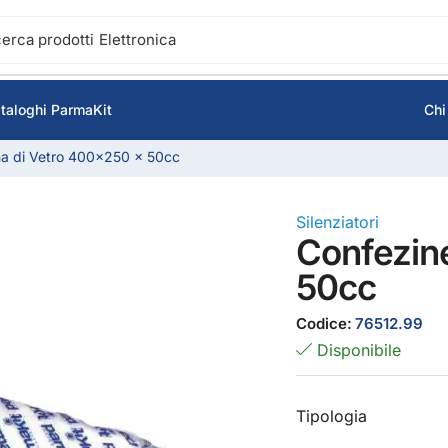
cerca prodotti
Elettronica
taloghi ParmaKit
Chi
na di Vetro 400×250 x 50cc
Silenziatori
Confezin
50cc
Codice:
76512.99
Disponibile
Tipologia