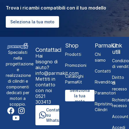
Trova i ricambi compatibili con il tuo modello
Seleziona la tua moto
Shop
ParmaKit
Link
Contattaci
utili
Specialisti
Prodotti
Chi
Hai
nella
siamo
Condizio
bisogno di
progettazione
Promozioni
di vendit
aiuto?
e
Contatti
info@parmakit.com
realizzazione
Cataloghi
Diritto
Mettiti in
di cilindri e
ParmaKit
Rivenditori
di
contatto
componenti
recesso
con noi
Seleziona
dedicati per
Paramotori
0521
la tua
motori a
Richiest
moto
303413
Ripristino
scoppio.
recesso
Cilindri
Contattaci
su
Account
WhatsApp
Accedi