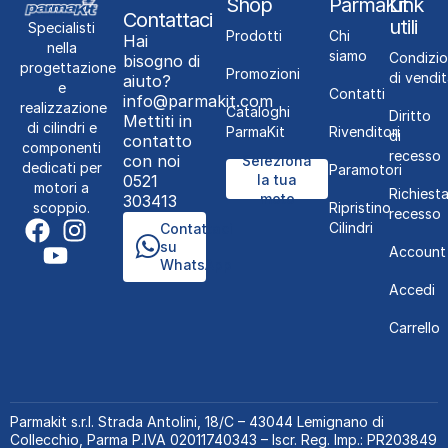
Shop
ParmaKit
Link
Contattaci
utili
Specialisti
Prodotti
Chi
Hai
nella
siamo
Condizio
bisogno di
progettazione
Promozioni
di vendit
aiuto?
e
Contatti
info@parmakit.com
realizzazione
Cataloghi
Diritto
Mettiti in
di cilindri e
ParmaKit
Rivenditori
di
contatto
componenti
recesso
con noi
Seleziona
dedicati per
Paramotori
0521
la tua
motori a
Richiest
moto
303413
Ripristino
scoppio.
recesso
Cilindri
Contattaci
su
Account
WhatsApp
Accedi
Carrello
Parmakit s.r.l.
Strada Antolini, 18/C – 43044 Lemignano di
Collecchio, Parma P.IVA 02011740343 – Iscr. Reg. Imp.: PR203849