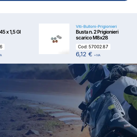
Viti-Bulloni-Prigionieri
5 x 1,5 GI
Busta n. 2 Prigionieri
scarico M8x28
16
Cod:
57002.87
6,12
€
VA
+IVA