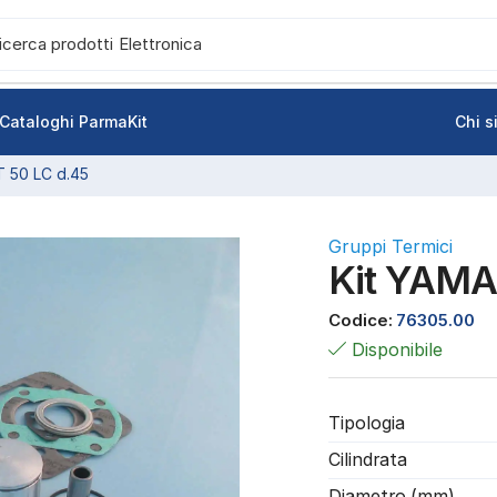
icerca prodotti
Accensione
Cataloghi ParmaKit
Chi 
 50 LC d.45
Gruppi Termici
Kit YAMA
Codice:
76305.00
Disponibile
Tipologia
Cilindrata
Diametro (mm)