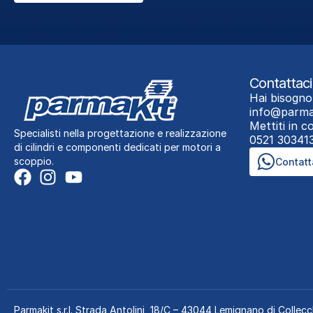
Contattaci
Hai bisogno
info@parma
Mettiti in 
Specialisti nella progettazione e realizzazione
0521 30341
di cilindri e componenti dedicati per motori a
scoppio.
Contatt
Parmakit s.r.l.
Strada Antolini, 18/C – 43044 Lemignano di Collecc