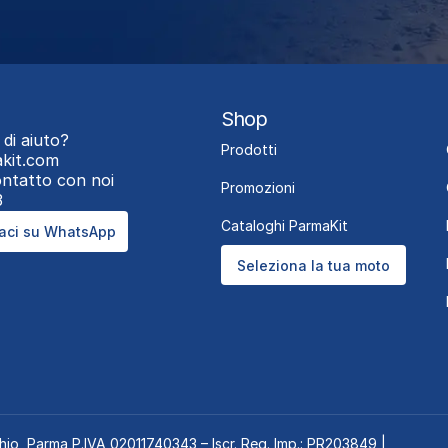
Shop
 di aiuto?
Prodotti
kit.com
contatto con noi
Promozioni
3
Cataloghi ParmaKit
aci su WhatsApp
Seleziona la tua moto
hio, Parma P.IVA 02011740343 – Iscr. Reg. Imp.: PR203849 |