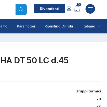
0
Rivenditori
siamo
Paramotori
Ripristino Cilindri
Italiano
HA DT 50 LC d.45
Gruppi termici
70
45