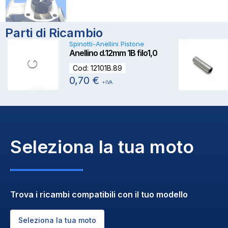
Parti di Ricambio
Spinotti-Anellini Pistone
Anellino d.12mm 1B filo1,0
Cod:
12101B.89
0,70
€
+IVA
Seleziona la tua moto
Trova i ricambi compatibili con il tuo modello
Seleziona la tua moto