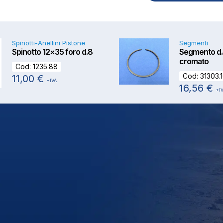
ESAURITO
Spinotti-Anellini Pistone
Segmenti
Spinotto 12×35 foro d.8
Segmento d.4
cromato
Cod:
1235.88
Cod:
31303.
11,00
€
+IVA
16,56
€
+I