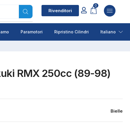
0
Rivenditori
siamo
Paramotori
Ripristino Cilindri
Italiano
uzuki RMX 250cc (89-98)
Bielle