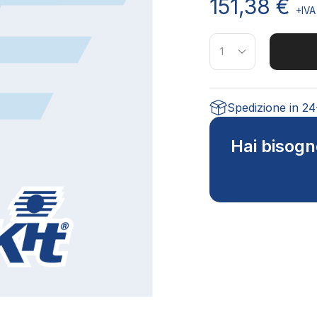
151,38
€
+IVA
Spedizione in 2
Hai bisogn