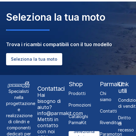
2T, APRILIA SR 50 2T, APRILIA SR 50 LC 2T
(PIAGGIO), APRILIA SR 50 NETSCAPER LC 2T,
Seleziona la tua moto
APRILIA SR 50 R FACTORY 2T, APRILIA SR 50
RACING LC 2T, APRILIA SR 50 WWW 2T, GILERA
STALKER 50, GILERA STALKER 50 NAKED,
GILERA STALKER 50 S EDITION, APRILIA
STEALTH 50 LC 2T, GILERA STORM 50, BETA
Trova i ricambi compatibili con il tuo modello
TEMPO 50, ITALJET TORPEDO 50 2T (MOT
PIAGGIO), GILERA TYPHOON 50, GILERA
Seleziona la tua moto
TYPHOON X 50, ITALJET YANKEE 50 2T
Shop
ParmaKit
Link
Contattaci
utili
Specialisti
Prodotti
Chi
Hai
nella
siamo
Condizio
bisogno di
progettazione
Promozioni
di vendit
aiuto?
e
Contatti
info@parmakit.com
realizzazione
Cataloghi
Diritto
Mettiti in
di cilindri e
ParmaKit
Rivenditori
di
contatto
componenti
recesso
con noi
Seleziona
dedicati per
Paramotori