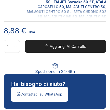
50, ITALJET Bazooka 50 2T, ATALA
CAROSELLO 50, MALAGUTI CENTRO 50,
MALAGUTI CENTRO 50 SL, BETA CHRONO 502
50, MALAGUTI CIAK 50, MALAGUTI CIAK
MASTER 50 2T, GILERA DNA 50 LC 2T, ITALJET
DRAGSTER 50 LC 2T, GILERA EASY MOVING 50,
8,88
€
MALAGUTI F10 50 AC, MALAGUTI F10 50 JET
+IVA
LINE, MALAGUTI F10 50 JET LINE TIGERS,
MALAGUTI F10 50 JET LINE WAP, MALAGUTI F12
50 DD LC, MALAGUTI F12 50 PHANTOM AC,
Aggiungi Al Carrello
MALAGUTI F12 50 PHANTOM DD - LC,
MALAGUTI F12 50 PHANTOM LC, MALAGUTI F12
50EURO 2.3, APRILIA GULLIVER 50 2T, APRILIA
GULLIVER 50 LC 2T, GILERA ICE 50, BENELLI K2
Modello
50, BENELLI K2 LC 50, APRILIA LEONARDO 300
Spedizione in 24-48h
Moto
4T, BENELLI NAKED 50, BENELLI NAMUR 50,
BENELLI PEPE 50, ITALJET Pista 50 2T, BETA
Hai bisogno di aiuto?
QUADRA 50, APRILIA RALLY 50 2T, APRILIA
RALLY 50 LC 2T, APRILIA RED ROSE 125, APRILIA
Contattaci su WhatsApp
REPLICA 50 LC 2T, GILERA RUNNER 50 LC 2T,
GILERA RUNNER 50 SP LC 2T, APRILIA
SCARABEO 50 2T, APRILIA SCARABEO 50 DELUX
2T, APRILIA SONIC 50 2T, APRILIA SONIC 50 LC