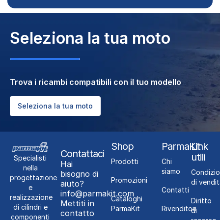
Seleziona la tua moto
Trova i ricambi compatibili con il tuo modello
Seleziona la tua moto
Shop
ParmaKit
Link
Contattaci
utili
Specialisti
Prodotti
Chi
Hai
nella
siamo
Condizio
bisogno di
progettazione
Promozioni
di vendit
aiuto?
e
Contatti
info@parmakit.com
realizzazione
Cataloghi
Diritto
Mettiti in
di cilindri e
ParmaKit
Rivenditori
di
contatto
componenti