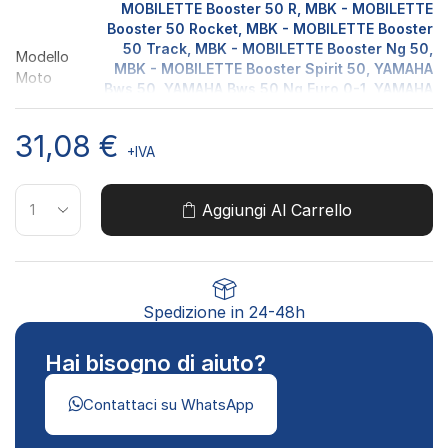
MOBILETTE Booster 50 R, MBK - MOBILETTE
Booster 50 Rocket, MBK - MOBILETTE Booster
50 Track, MBK - MOBILETTE Booster Ng 50,
Modello
MBK - MOBILETTE Booster Spirit 50, YAMAHA
Moto
Bws 50, YAMAHA Bws 50 Ng Euro 0-1, YAMAHA
Bws 50 Ngeuro 2, YAMAHA Bws 50 Zuma,
ITALJET Pista 50 2T, YAMAHA Slider 50,
31,08
€
YAMAHA SPY 50, MBK - MOBILETTE Stunt 50
+IVA
Euro 1, MBK - MOBILETTE Stunt 50 Euro 2,
ITALJET YANKEE 50 2T
Aggiungi Al Carrello
Spedizione in 24-48h
Hai bisogno di aiuto?
Contattaci su WhatsApp