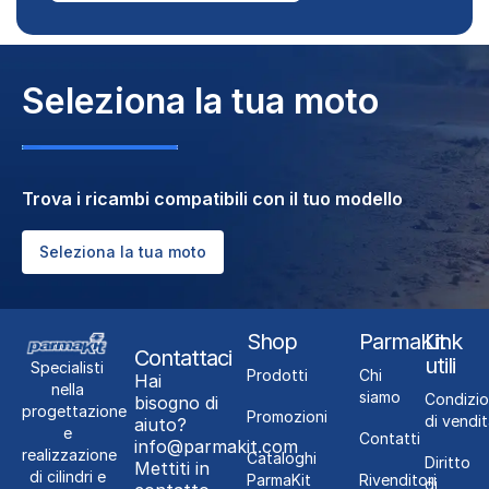
Seleziona la tua moto
Trova i ricambi compatibili con il tuo modello
Seleziona la tua moto
Shop
ParmaKit
Link
Contattaci
utili
Specialisti
Prodotti
Chi
Hai
nella
siamo
Condizio
bisogno di
progettazione
Promozioni
di vendit
aiuto?
e
Contatti
info@parmakit.com
realizzazione
Cataloghi
Diritto
Mettiti in
di cilindri e
ParmaKit
Rivenditori
di