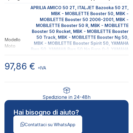
APRILIA AMICO 50 2T, ITALJET Bazooka 50 2T,
MBK - MOBILETTE Booster 50, MBK -
MOBILETTE Booster 50 2006-2001, MBK -
MOBILETTE Booster 50 R, MBK - MOBILETTE
Booster 50 Rocket, MBK - MOBILETTE Booster
50 Track, MBK - MOBILETTE Booster Ng 50,
Modello
MBK - MOBILETTE Booster Spirit 50, YAMAHA
Moto
Bws 50, YAMAHA Bws 50 Ng Euro 0-1, YAMAHA
Bws 50 Ngeuro 2, YAMAHA Bws 50 Zuma,
ITALJET Pista 50 2T, YAMAHA Slider 50,
97,86
€
YAMAHA SPY 50, MBK - MOBILETTE Stunt 50
+IVA
Euro 1, MBK - MOBILETTE Stunt 50 Euro 2,
ITALJET YANKEE 50 2T
Spedizione in 24-48h
Hai bisogno di aiuto?
Contattaci su WhatsApp