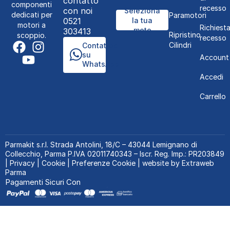
contatto
componenti
recesso
con noi
Seleziona
dedicati per
Paramotori
0521
la tua
motori a
Richiest
moto
303413
Ripristino
scoppio.
recesso
Cilindri
Contattaci
su
Account
WhatsApp
Accedi
Carrello
Parmakit s.r.l.
Strada Antolini, 18/C – 43044 Lemignano di
Collecchio, Parma P.IVA 02011740343 – Iscr. Reg. Imp.: PR203849
|
Privacy
|
Cookie
|
Preferenze Cookie
| website by
Extraweb
Parma
Pagamenti Sicuri Con