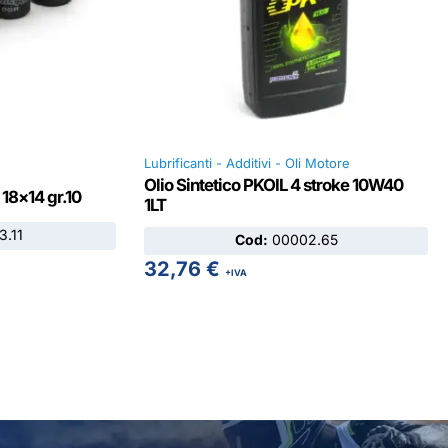
Lubrificanti - Additivi - Oli Motore
Olio Sintetico PKOIL 4 stroke 10W40
 18×14 gr.10
1LT
.11
Cod:
00002.65
32,76
€
+IVA