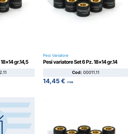
Pesi Variatore
 18×14 gr.14,5
Pesi variatore Set 6 Pz. 18×14 gr.14
.11
Cod:
00011.11
14,45
€
+IVA