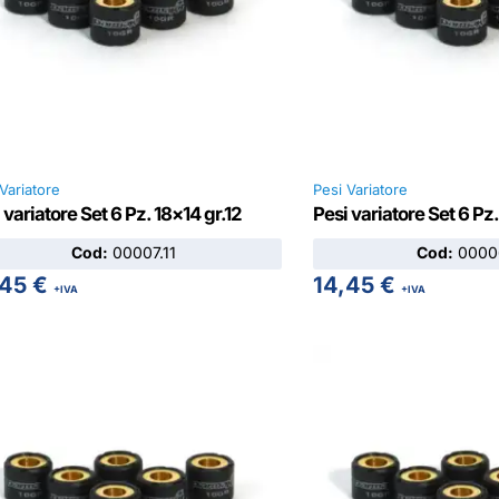
Variatore
Pesi Variatore
 variatore Set 6 Pz. 18×14 gr.12
Pesi variatore Set 6 Pz.
Cod:
00007.11
Cod:
00006
,45
€
14,45
€
+IVA
+IVA