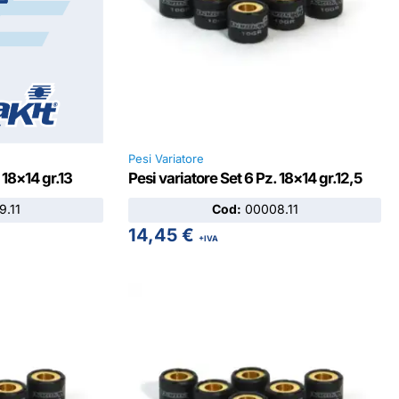
Pesi Variatore
 18×14 gr.13
Pesi variatore Set 6 Pz. 18×14 gr.12,5
.11
Cod:
00008.11
14,45
€
+IVA