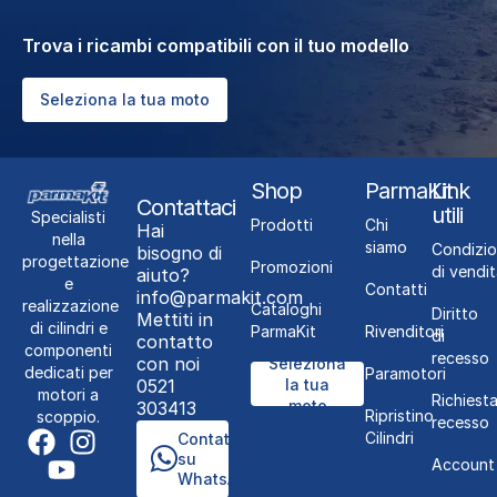
Trova i ricambi compatibili con il tuo modello
Seleziona la tua moto
Shop
ParmaKit
Link
Contattaci
utili
Specialisti
Prodotti
Chi
Hai
nella
siamo
Condizio
bisogno di
progettazione
Promozioni
di vendit
aiuto?
e
Contatti
info@parmakit.com
realizzazione
Cataloghi
Diritto
Mettiti in
di cilindri e
ParmaKit
Rivenditori
di
contatto
componenti
recesso
con noi
Seleziona
dedicati per
Paramotori
0521
la tua
motori a
Richiest
moto
303413
Ripristino
scoppio.
recesso
Cilindri
Contattaci
su
Account
WhatsApp