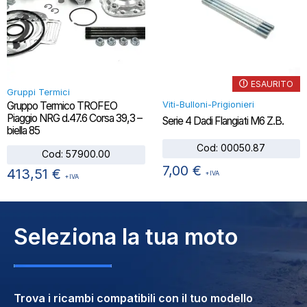
ESAURITO
Gruppi Termici
Viti-Bulloni-Prigionieri
Gruppo Termico TROFEO
Piaggio NRG d.47.6 Corsa 39,3 –
Serie 4 Dadi Flangiati M6 Z.B.
biella 85
Cod:
00050.87
Cod:
57900.00
7,00
€
413,51
€
+IVA
+IVA
Seleziona la tua moto
Trova i ricambi compatibili con il tuo modello