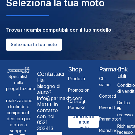
Seleziona la tua moto
Trova i ricambi compatibili con il tuo modello
Seleziona la tua moto
Shop
ParmaKit
Link
Contattaci
utili
Specialisti
Prodotti
Chi
Hai
nella
siamo
Condizio
bisogno di
progettazione
Promozioni
di vendit
aiuto?
e
Contatti
info@parmakit.com
realizzazione
Cataloghi
Diritto
Mettiti in
di cilindri e
ParmaKit
Rivenditori
di
contatto
componenti
recesso
con noi
Seleziona
dedicati per
Paramotori
0521
la tua
motori a
Richiest
moto
303413
Ripristino
scoppio.
recesso