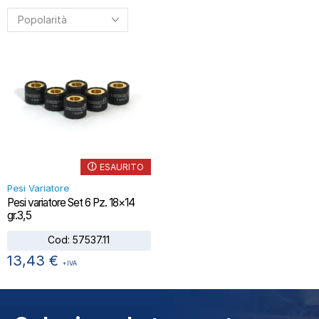
ESAURITO
Pesi Variatore
Pesi variatore Set 6 Pz. 18×14
gr.3,5
Cod:
57537.11
13,43
€
+IVA