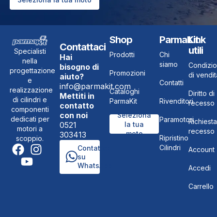
Shop
ParmaKit
Link
Contattaci
utili
Specialisti
Prodotti
Chi
Hai
nella
siamo
Condizio
bisogno di
progettazione
Promozioni
di vendit
aiuto?
e
Contatti
info@parmakit.com
realizzazione
Cataloghi
Diritto di
Mettiti in
di cilindri e
ParmaKit
Rivenditori
recesso
contatto
componenti
con noi
Seleziona
dedicati per
Paramotori
Richiesta
0521
la tua
motori a
recesso
moto
303413
Ripristino
scoppio.
Cilindri
Contattaci
Account
su
WhatsApp
Accedi
Carrello