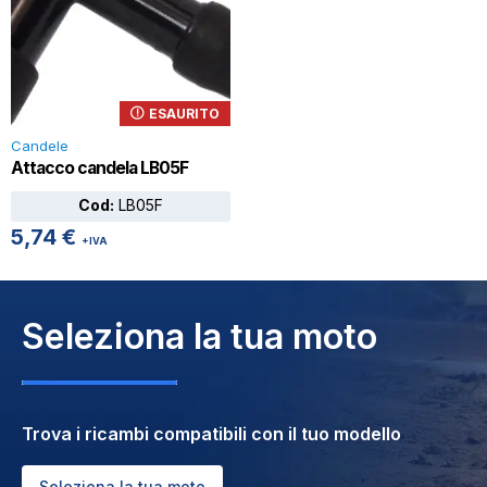
ESAURITO
Candele
Attacco candela LB05F
Cod:
LB05F
5,74
€
+IVA
Seleziona la tua moto
Trova i ricambi compatibili con il tuo modello
Seleziona la tua moto