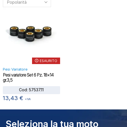
ESAURITO
Pesi Variatore
Pesi variatore Set 6 Pz. 18×14
gr.3,5
Cod:
57537.11
13,43
€
+IVA
Seleziona la tua moto