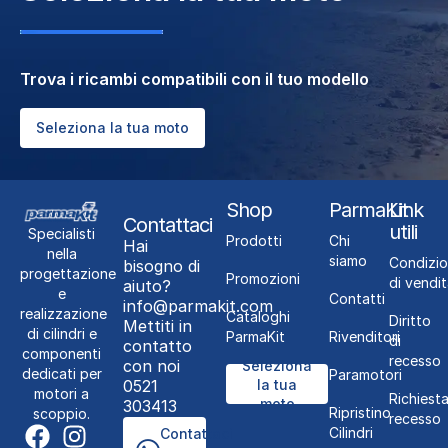
Trova i ricambi compatibili con il tuo modello
Seleziona la tua moto
Shop
ParmaKit
Link
Contattaci
utili
Specialisti
Prodotti
Chi
Hai
nella
siamo
Condizio
bisogno di
progettazione
Promozioni
di vendit
aiuto?
e
Contatti
info@parmakit.com
realizzazione
Cataloghi
Diritto
Mettiti in
di cilindri e
ParmaKit
Rivenditori
di
contatto
componenti
recesso
con noi
Seleziona
dedicati per
Paramotori
0521
la tua
motori a
Richiest
moto
303413
Ripristino
scoppio.
recesso
Cilindri
Contattaci