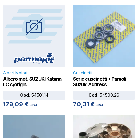
Alberi Motori
Cuscinetti
Albero mot. SUZUKI Katana
Serie cuscinetti + Paraoli
LC c/origin.
Suzuki Address
Cod:
54501.14
Cod:
54500.26
179,09
€
70,31
€
+IVA
+IVA