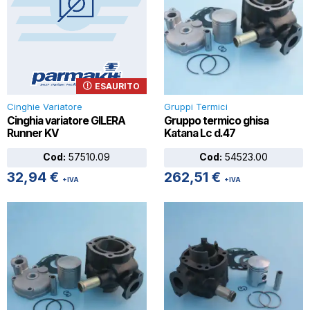
ESAURITO
Cinghie Variatore
Gruppi Termici
Cinghia variatore GILERA
Gruppo termico ghisa
Runner KV
Katana Lc d.47
Cod:
57510.09
Cod:
54523.00
32,94
€
262,51
€
+IVA
+IVA