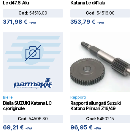
Lc d47,6-Alu
Katana Lc d41 alu
Cod:
54518.00
Cod:
54516.00
371,98
€
353,79
€
+IVA
+IVA
Bielle
Rapporti
Biella SUZUKI Katana LC
Rapporti allungati Suzuki
c/originale
Katana Primari Z16/49
Cod:
54506.80
Cod:
54502.15
69,21
€
96,95
€
+IVA
+IVA