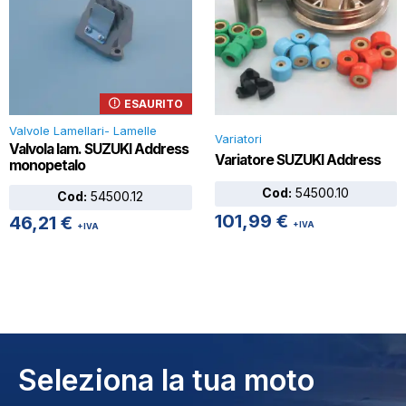
ESAURITO
Valvole Lamellari- Lamelle
Variatori
Valvola lam. SUZUKI Address
Variatore SUZUKI Address
monopetalo
Cod:
54500.10
Cod:
54500.12
101,99
€
46,21
€
+IVA
+IVA
Seleziona la tua moto