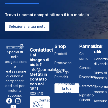
Trova i ricambi compatibili con il tuo modello
Seleziona la tua moto
Shop
ParmaKit
Link
Contattaci
utili
Specialisti
Prodotti
Chi
Hai
nella
siamo
Condizio
bisogno di
progettazione
Promozioni
di vendit
aiuto?
e
Contatti
info@parmakit.com
realizzazione
Cataloghi
Diritto di
Mettiti in
di cilindri e
ParmaKit
Rivenditori
recesso
contatto
componenti
con noi
Seleziona
dedicati per
Paramotori
Richiesta
0521
la tua
motori a
recesso
moto
303413
Ripristino
scoppio.
Cilindri
Contattaci
Account
su