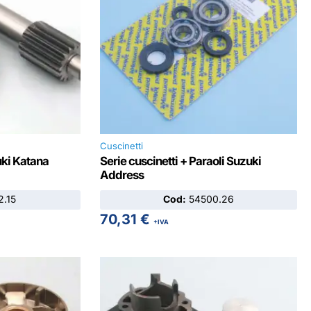
Cuscinetti
uki Katana
Serie cuscinetti + Paraoli Suzuki
Address
.15
Cod:
54500.26
70,31
€
+IVA