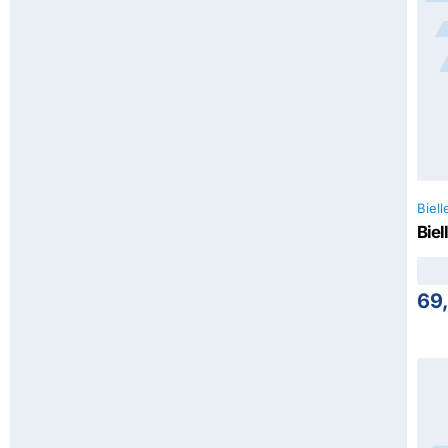
Biell
Biel
69