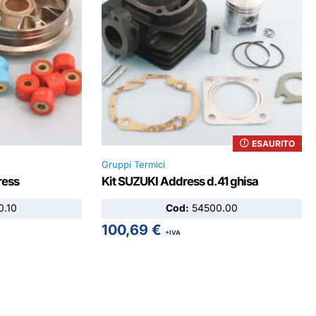
ESAURITO
Gruppi Termici
ress
Kit SUZUKI Address d.41 ghisa
.10
Cod:
54500.00
100,69
€
+IVA