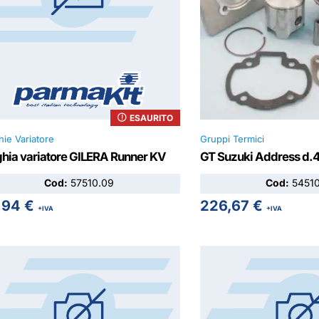
ESAURITO
hie Variatore
Gruppi Termici
ghia variatore GILERA Runner KV
GT Suzuki Address d.
Cod:
57510.09
Cod:
54510
,94
€
226,67
€
+IVA
+IVA