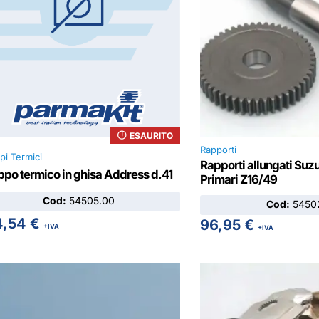
ESAURITO
Rapporti
pi Termici
Rapporti allungati Suz
po termico in ghisa Address d.41
Primari Z16/49
Cod:
54505.00
Cod:
54502
4,54
€
96,95
€
+IVA
+IVA