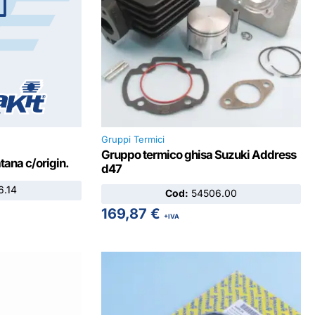
Gruppi Termici
Gruppo termico ghisa Suzuki Address
ana c/origin.
d47
.14
Cod:
54506.00
169,87
€
+IVA