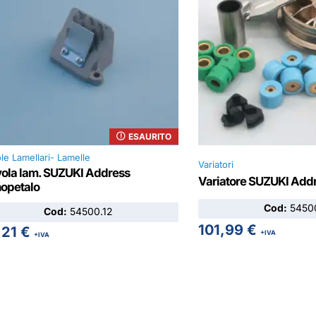
ESAURITO
le Lamellari- Lamelle
Variatori
vola lam. SUZUKI Address
Variatore SUZUKI Add
opetalo
Cod:
54500
Cod:
54500.12
101,99
€
,21
€
+IVA
+IVA