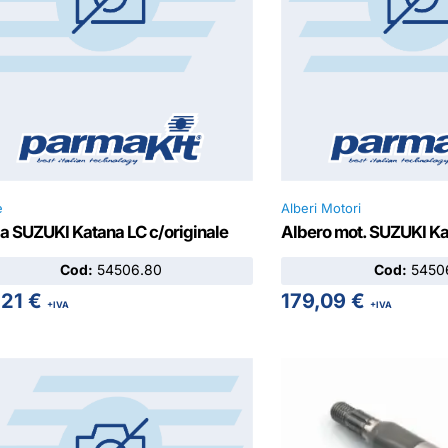
e
Alberi Motori
la SUZUKI Katana LC c/originale
Albero mot. SUZUKI Kat
Cod:
54506.80
Cod:
54506
,21
€
179,09
€
+IVA
+IVA