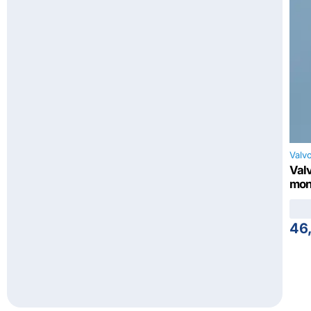
Valvo
Val
mon
46