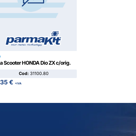
e
la Scooter HONDA Dio ZX c/orig.
Cod:
31100.80
,35
€
+IVA