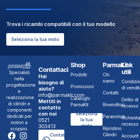
Trova i ricambi compatibili con il tuo modello
Seleziona la tua moto
Shop
ParmaKit
Link
Contattaci
utili
Specialisti
Prodotti
Chi
Hai
nella
siamo
Condizio
bisogno di
progettazione
Promozioni
di vendit
aiuto?
e
Contatti
info@parmakit.com
realizzazione
Cataloghi
Diritto di
Mettiti in
di cilindri e
ParmaKit
Rivenditori
recesso
contatto
componenti
con noi
Seleziona
dedicati per
Paramotori
Richiesta
0521
la tua
motori a
recesso
moto
303413
Ripristino
scoppio.
Cilindri
Contattaci
Account