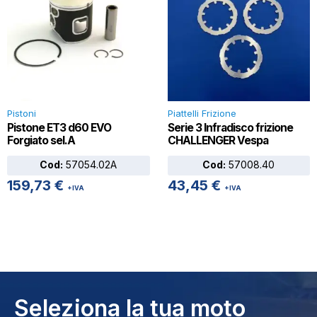
Pistoni
Piattelli Frizione
Pistone ET3 d60 EVO
Serie 3 Infradisco frizione
Forgiato sel.A
CHALLENGER Vespa
Cod:
57054.02A
Cod:
57008.40
159,73
€
43,45
€
+IVA
+IVA
Seleziona la tua moto