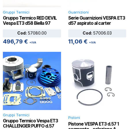
Gruppi Termici
Guarnizioni
Gruppo Termico RED DEVIL
Serie Guarnizioni VESPA ET3
Vespa ET3 d58 Biella 97
d57 aspirato al carter
Cod:
57080.00
Cod:
57006.03
496,79
€
11,06
€
+IVA
+IVA
Gruppi Termici
Pistoni
Gruppo Termico Vespa ET3
Pistone VESPA ET3 d.57 1
CHALLENGER PUFFO d.57