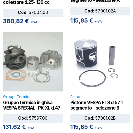
segmento – selezione A
collettore d.25- 130 cc
Cod:
57001.02A
Cod:
57004.00
115,85
€
380,82
€
+IVA
+IVA
Gruppi Termici
Pistoni
Gruppo termico in ghisa
Pistone VESPA ET3 d.57 1
VESPA SPECIAL -PK-XL d.47
segmento – selezione B
Cod:
57597.00
Cod:
57001.02B
131,62
€
115,85
€
+IVA
+IVA