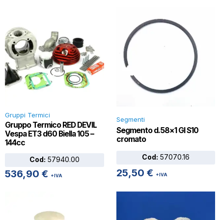
Gruppi Termici
Segmenti
Gruppo Termico RED DEVIL
Segmento d.58×1 GI S10
Vespa ET3 d60 Biella 105 –
cromato
144cc
Cod:
57070.16
Cod:
57940.00
25,50
€
536,90
€
+IVA
+IVA