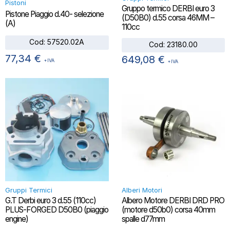
Pistoni
Gruppo termico DERBI euro 3
Pistone Piaggio d.40- selezione
(D50B0) d.55 corsa 46MM –
(A)
110cc
Cod:
57520.02A
Cod:
23180.00
77,34
€
649,08
€
+IVA
+IVA
Gruppi Termici
Alberi Motori
G.T Derbi euro 3 d.55 (110cc)
Albero Motore DERBI DRD PRO
PLUS-FORGED D50B0 (piaggio
(motore d50b0) corsa 40mm
engine)
spalle d77mm