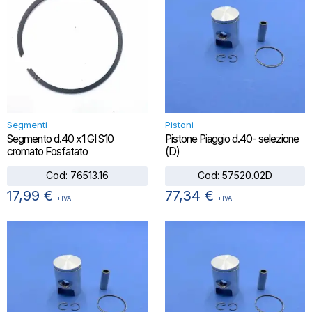
Segmenti
Pistoni
Segmento d.40 x1 GI S10
Pistone Piaggio d.40- selezione
cromato Fosfatato
(D)
Cod:
76513.16
Cod:
57520.02D
17,99
€
77,34
€
+IVA
+IVA