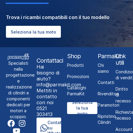
Trova i ricambi compatibili con il tuo modello
Seleziona la tua moto
Shop
ParmaKit
Link
Contattaci
utili
Specialisti
Prodotti
Chi
Hai
nella
siamo
Condizio
bisogno di
progettazione
Promozioni
di vendit
aiuto?
e
Contatti
info@parmakit.com
realizzazione
Cataloghi
Diritto
Mettiti in
di cilindri e
ParmaKit
Rivenditori
di
contatto
componenti
recesso
con noi
Seleziona
dedicati per
Paramotori
0521
la tua
motori a
Richiest
moto
303413
Ripristino
scoppio.
recesso
Cilindri
Contattaci
su
Account