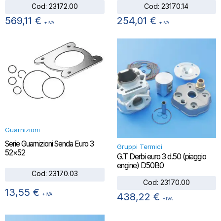
Cod:
23172.00
Cod:
23170.14
569,11
€
254,01
€
+IVA
+IVA
Guarnizioni
Serie Guarnizioni Senda Euro 3
Gruppi Termici
52×52
G.T Derbi euro 3 d.50 (piaggio
engine) D50B0
Cod:
23170.03
Cod:
23170.00
13,55
€
438,22
€
+IVA
+IVA