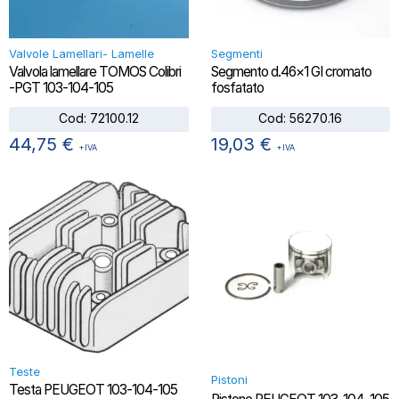
Valvole Lamellari- Lamelle
Segmenti
Valvola lamellare TOMOS Colibri
Segmento d.46×1 GI cromato
-PGT 103-104-105
fosfatato
Cod:
72100.12
Cod:
56270.16
44,75
€
19,03
€
+IVA
+IVA
Teste
Pistoni
Testa PEUGEOT 103-104-105