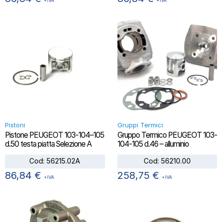
+IVA
+IVA
Pistoni
Gruppi Termici
Pistone PEUGEOT 103-104–105
Gruppo Termico PEUGEOT 103-
d.50 testa piatta Selezione A
104-105 d.46 – alluminio
Cod:
56215.02A
Cod:
56210.00
86,84
€
258,75
€
+IVA
+IVA