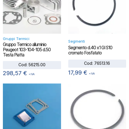
Gruppi Termici
Segmenti
Gruppo Termico alluminio
Segmento d.40 x1 GI S10
Peugeot 103-104-105 d.50
cromato Fosfatato
Testa Piatta
Cod:
76513.16
Cod:
56215.00
17,99
€
298,57
€
+IVA
+IVA