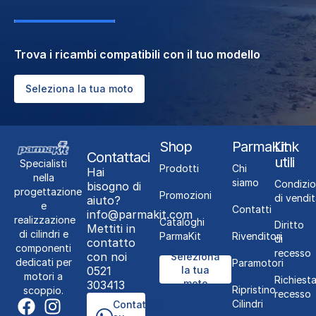
Trova i ricambi compatibili con il tuo modello
Seleziona la tua moto
Shop
ParmaKit
Link
Contattaci
utili
Specialisti
Prodotti
Chi
Hai
nella
siamo
Condizio
bisogno di
progettazione
Promozioni
di vendit
aiuto?
e
Contatti
info@parmakit.com
realizzazione
Cataloghi
Diritto
Mettiti in
di cilindri e
ParmaKit
Rivenditori
di
contatto
componenti
recesso
con noi
Seleziona
dedicati per
Paramotori
0521
la tua
motori a
Richiest
moto
303413
Ripristino
scoppio.
recesso
Cilindri
Contattaci