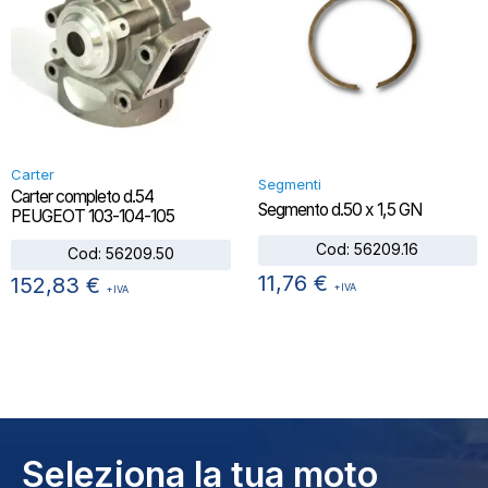
Carter
Segmenti
Carter completo d.54
Segmento d.50 x 1,5 GN
PEUGEOT 103-104-105
Cod:
56209.16
Cod:
56209.50
11,76
€
152,83
€
+IVA
+IVA
Seleziona la tua moto