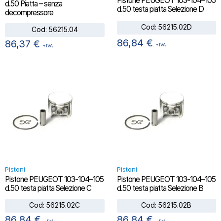
Pistone PEUGEOT 103-104–105
d.50 Piatta – senza
d.50 testa piatta Selezione D
decompressore
Cod:
56215.02D
Cod:
56215.04
86,84
€
86,37
€
+IVA
+IVA
Pistoni
Pistoni
Pistone PEUGEOT 103-104–105
Pistone PEUGEOT 103-104–105
d.50 testa piatta Selezione C
d.50 testa piatta Selezione B
Cod:
56215.02C
Cod:
56215.02B
86,84
€
86,84
€