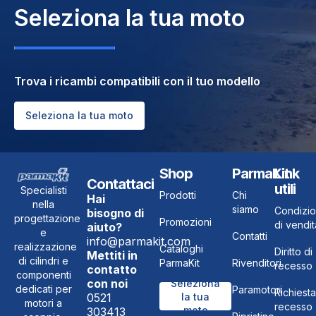
Seleziona la tua moto
Trova i ricambi compatibili con il tuo modello
Seleziona la tua moto
Shop
ParmaKit
Link
Contattaci
utili
Specialisti
Prodotti
Chi
Hai
nella
siamo
Condizio
bisogno di
progettazione
Promozioni
di vendit
aiuto?
e
Contatti
info@parmakit.com
realizzazione
Cataloghi
Diritto di
Mettiti in
di cilindri e
ParmaKit
Rivenditori
recesso
contatto
componenti
con noi
Seleziona
dedicati per
Paramotori
Richiesta
0521
la tua
motori a
recesso
moto
303413