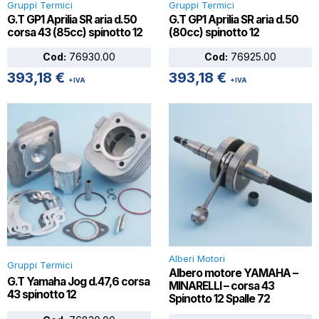
Gruppi Termici
Gruppi Termici
G.T GP1 Aprilia SR aria d.50
G.T GP1 Aprilia SR aria d.50
corsa 43 (85cc) spinotto 12
(80cc) spinotto 12
Cod:
76930.00
Cod:
76925.00
393,18
€
393,18
€
+IVA
+IVA
Alberi Motori
Gruppi Termici
Albero motore YAMAHA –
G.T Yamaha Jog d.47,6 corsa
MINARELLI – corsa 43
43 spinotto 12
Spinotto 12 Spalle 72