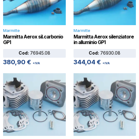
Marmitte
Marmitte
Marmitta Aerox sil.carbonio
Marmitta Aerox silenziatore
GP1
in alluminio GP1
Cod:
76945.08
Cod:
76930.08
380,90
€
344,04
€
+IVA
+IVA