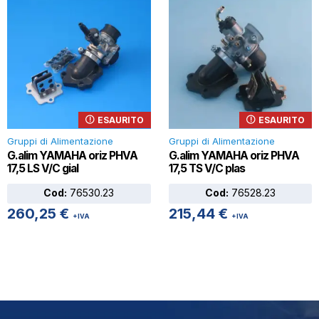
ESAURITO
ESAURITO
Gruppi di Alimentazione
Gruppi di Alimentazione
G.alim YAMAHA oriz PHVA
G.alim YAMAHA oriz PHVA
17,5 LS V/C gial
17,5 TS V/C plas
Cod:
76530.23
Cod:
76528.23
260,25
€
215,44
€
+IVA
+IVA