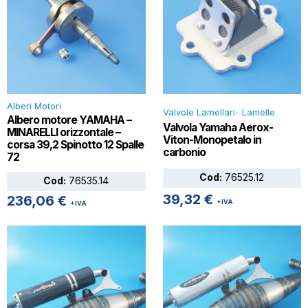
Alberi Motori
Valvole Lamellari- Lamelle
Albero motore YAMAHA –
Valvola Yamaha Aerox-
MINARELLI orizzontale –
Viton-Monopetalo in
corsa 39,2 Spinotto 12 Spalle
carbonio
72
Cod:
76525.12
Cod:
76535.14
39,32
€
236,06
€
+IVA
+IVA