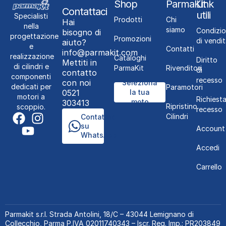
Shop
ParmaKit
Link
Contattaci
utili
Specialisti
Prodotti
Chi
Hai
nella
siamo
Condizio
bisogno di
progettazione
Promozioni
di vendit
aiuto?
e
Contatti
info@parmakit.com
realizzazione
Cataloghi
Diritto
Mettiti in
di cilindri e
ParmaKit
Rivenditori
di
contatto
componenti
recesso
con noi
Seleziona
dedicati per
Paramotori
0521
la tua
motori a
Richiest
moto
303413
Ripristino
scoppio.
recesso
Cilindri
Contattaci
su
Account
WhatsApp
Accedi
Carrello
Parmakit s.r.l.
Strada Antolini, 18/C – 43044 Lemignano di
Collecchio, Parma P.IVA 02011740343 – Iscr. Reg. Imp.: PR203849