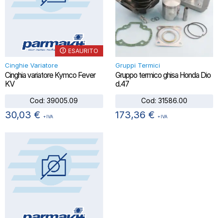
ESAURITO
Cinghie Variatore
Gruppi Termici
Cinghia variatore Kymco Fever
Gruppo termico ghisa Honda Dio
KV
d.47
Cod:
39005.09
Cod:
31586.00
30,03
€
173,36
€
+IVA
+IVA