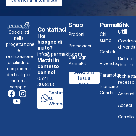
Shop
ParmaKit
Link
Contattaci
utili
Specialisti
Prodotti
Chi
Hai
nella
siamo
Condizio
bisogno di
progettazione
Promozioni
di vendit
aiuto?
e
Contatti
info@parmakit.com
realizzazione
Cataloghi
Diritto di
Mettiti in
di cilindri e
ParmaKit
Rivenditori
recesso
contatto
componenti
con noi
Seleziona
dedicati per
Paramotori
Richiesta
0521
la tua
motori a
recesso
moto
303413
Ripristino
scoppio.
Cilindri
Contattaci
Account
su
WhatsApp
Accedi
Carrello