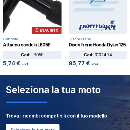
ESAURITO
Candele
Dischi Freno
Attacco candela LB05F
Disco freno Honda Dylan 125
Cod:
LB05F
Cod:
01024.74
5,74
€
95,77
€
+IVA
+IVA
Seleziona la tua moto
Trova i ricambi compatibili con il tuo modello
Seleziona la tua moto