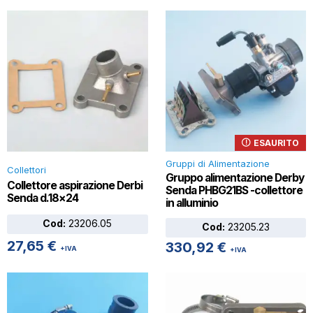
ESAURITO
Gruppi di Alimentazione
Collettori
Gruppo alimentazione Derby
Collettore aspirazione Derbi
Senda PHBG21BS -collettore
Senda d.18×24
in alluminio
Cod:
23206.05
Cod:
23205.23
27,65
€
330,92
€
+IVA
+IVA