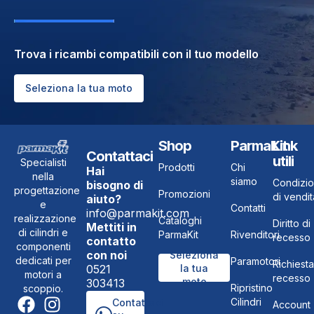
Trova i ricambi compatibili con il tuo modello
Seleziona la tua moto
Shop
ParmaKit
Link
Contattaci
utili
Specialisti
Prodotti
Chi
Hai
nella
siamo
Condizio
bisogno di
progettazione
Promozioni
di vendit
aiuto?
e
Contatti
info@parmakit.com
realizzazione
Cataloghi
Diritto di
Mettiti in
di cilindri e
ParmaKit
Rivenditori
recesso
contatto
componenti
con noi
Seleziona
dedicati per
Paramotori
Richiesta
0521
la tua
motori a
recesso
moto
303413
Ripristino
scoppio.
Cilindri
Contattaci
Account