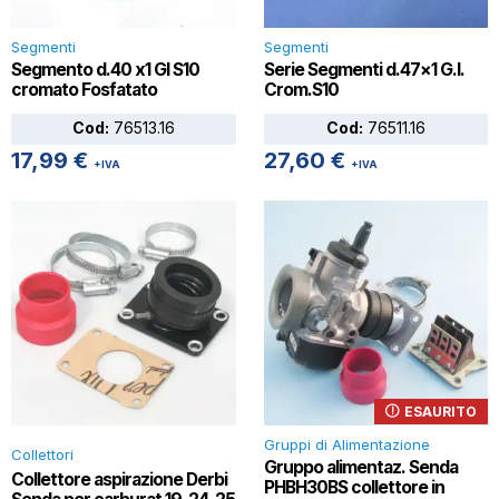
Segmenti
Segmenti
Segmento d.40 x1 GI S10
Serie Segmenti d.47×1 G.I.
cromato Fosfatato
Crom.S10
Cod:
76513.16
Cod:
76511.16
17,99
€
27,60
€
+IVA
+IVA
ESAURITO
Gruppi di Alimentazione
Collettori
Gruppo alimentaz. Senda
Collettore aspirazione Derbi
PHBH30BS collettore in