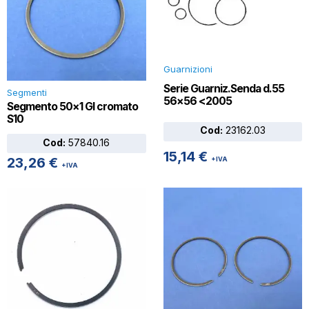
Guarnizioni
Serie Guarniz.Senda d.55
Segmenti
56×56 <2005
Segmento 50×1 GI cromato
S10
Cod:
23162.03
Cod:
57840.16
15,14
€
23,26
€
+IVA
+IVA