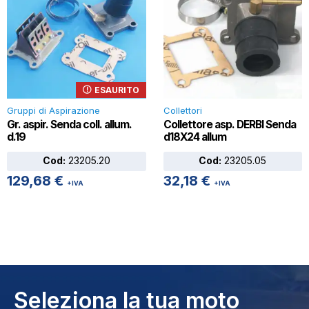
ESAURITO
Gruppi di Aspirazione
Collettori
Gr. aspir. Senda coll. allum.
Collettore asp. DERBI Senda
d.19
d18X24 allum
Cod:
23205.20
Cod:
23205.05
129,68
€
32,18
€
+IVA
+IVA
Seleziona la tua moto