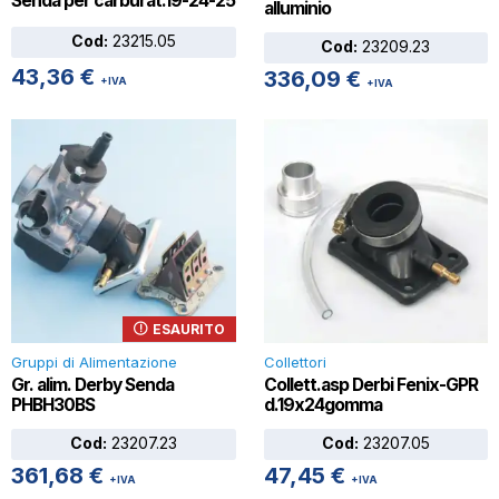
Senda per carburat.19-24-25
alluminio
Cod:
23215.05
Cod:
23209.23
43,36
€
336,09
€
+IVA
+IVA
ESAURITO
Gruppi di Alimentazione
Collettori
Gr. alim. Derby Senda
Collett.asp Derbi Fenix-GPR
PHBH30BS
d.19x24gomma
Cod:
23207.23
Cod:
23207.05
361,68
€
47,45
€
+IVA
+IVA