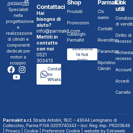
Shop
ParmaKit
Link
Contattaci
utili
Specialisti
Prodotti
Chi
Hai
nella
siamo
Condizio
bisogno di
progettazione
Promozioni
di vendit
aiuto?
e
Contatti
info@parmakit.com
realizzazione
Cataloghi
Diritto di
Mettiti in
di cilindri e
ParmaKit
Rivenditori
recesso
contatto
componenti
con noi
Seleziona
dedicati per
Paramotori
Richiesta
0521
la tua
motori a
recesso
moto
303413
Ripristino
scoppio.
Cilindri
Contattaci
Account
su
WhatsApp
Accedi
Carrello
Parmakit s.r.l.
Strada Antolini, 18/C – 43044 Lemignano di
Collecchio, Parma P.IVA 02011740343 – Iscr. Reg. Imp.: PR203849
|
Privacy
|
Cookie
|
Preferenze Cookie
| website by
Extraweb