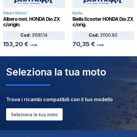
Alberi Motori
Bielle
Albero mot. HONDA Dio ZX
Biella Scooter HONDA Dio ZX
c/origin.
c/orig.
Cod:
31581.14
Cod:
31100.80
153,20
€
70,35
€
+IVA
+IVA
Seleziona la tua moto
Trova i ricambi compatibili con il tuo modello
Seleziona la tua moto