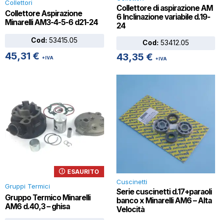
Collettori
Collettore di aspirazione AM
Collettore Aspirazione
6 Inclinazione variabile d.19-
Minarelli AM3-4-5-6 d21-24
24
Cod:
53415.05
Cod:
53412.05
45,31
€
43,35
€
+IVA
+IVA
ESAURITO
Cuscinetti
Gruppi Termici
Serie cuscinetti d.17+paraoli
Gruppo Termico Minarelli
banco x Minarelli AM6 – Alta
AM6 d.40,3 – ghisa
Velocità