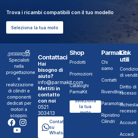
Trova i ricambi compatibili con il tuo modello
Seleziona la tua moto
Shop
ParmaKit
Link
Contattaci
utili
Specialisti
Prodotti
Chi
Hai
nella
siamo
Condizio
bisogno di
progettazione
Promozioni
di vendit
aiuto?
e
Contatti
info@parmakit.com
realizzazione
Cataloghi
Diritto di
Mettiti in
di cilindri e
ParmaKit
Rivenditori
recesso
contatto
componenti
con noi
Seleziona
dedicati per
Paramotori
Richiesta
0521
la tua
motori a
recesso
moto
303413
Ripristino
scoppio.
Cilindri
Contattaci
Account
su
WhatsApp
Accedi