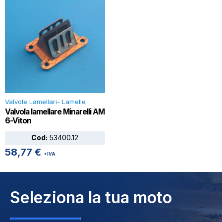
Valvole Lamellari- Lamelle
Valvola lamellare Minarelli AM
6-Viton
Cod:
53400.12
58,77
€
+IVA
Seleziona la tua moto