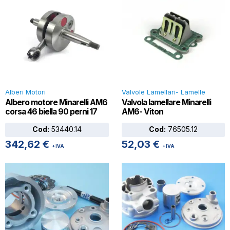
Alberi Motori
Valvole Lamellari- Lamelle
Albero motore Minarelli AM6
Valvola lamellare Minarelli
corsa 46 biella 90 perni 17
AM6- Viton
Cod:
53440.14
Cod:
76505.12
342,62
€
52,03
€
+IVA
+IVA