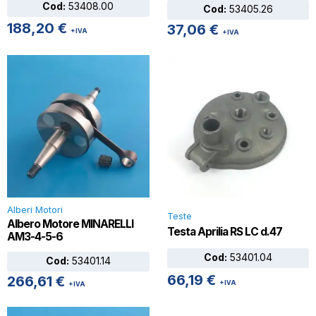
Cod:
53408.00
Cod:
53405.26
188,20
€
37,06
€
+IVA
+IVA
Alberi Motori
Teste
Albero Motore MINARELLI
Testa Aprilia RS LC d.47
AM3-4-5-6
Cod:
53401.04
Cod:
53401.14
66,19
€
266,61
€
+IVA
+IVA